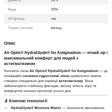
Діаметр
14.5
Вода
33%
UV фільтр
так
Термін носіння
місяць
Опис
Air Optix® HydraGlyde® for Astigmatism — чіткий зір і
максимальний комфорт для людей з
астигматизмом
Контактні лінзи
Air Optix® HydraGlyde® for Astigmatism
— це
інноваційні
силикон-гідрогелеві лінзи
щомісячної заміни,
створені спеціально для корекції
астигматизму
. Вони
забезпечують стабільну фіксацію, високу чіткість зору та
комфортне носіння протягом усього дня.
🔬
Ключові технології:
HydraGlyde® Moisture Matrix
— технологія зволоження,