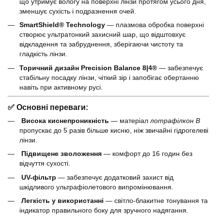
що утримує вологу на поверхні лінзи протягом усього дня,
зменшує сухість і подразнення очей.
SmartShield® Technology
— плазмова обробка поверхні
створює ультратонкий захисний шар, що відштовхує
відкладення та забруднення, зберігаючи чистоту та
гладкість лінзи.
Торичний дизайн Precision Balance 8|4®
— забезпечує
стабільну посадку лінзи, чіткий зір і запобігає обертанню
навіть при активному русі.
✅
Основні переваги:
Висока киснепроникність
— матеріал
лотрафілкон B
пропускає до 5 разів більше кисню, ніж звичайні гідрогелеві
лінзи.
Підвищене зволоження
— комфорт до 16 годин без
відчуття сухості.
UV-фільтр
— забезпечує додатковий захист від
шкідливого ультрафіолетового випромінювання.
Легкість у використанні
— світло-блакитне тонування та
індикатор правильного боку для зручного надягання.