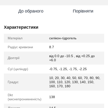
До обраного
Порівняти
Характеристики
Матеріал
силікон-гідрогель
Радіус кривизни
8.7
від 0.0 до -10.5 , від +0.25 до
Діоптрії
+6.0
Cyl (циліндр)
-0.75, -1.25, -1.75, -2.25
10, 20, 30, 40, 50, 60, 70, 80, 90,
Градус
100, 110, 120, 130, 140, 150,
160, 170, 180
Dkt
138
(киснепроникненість)