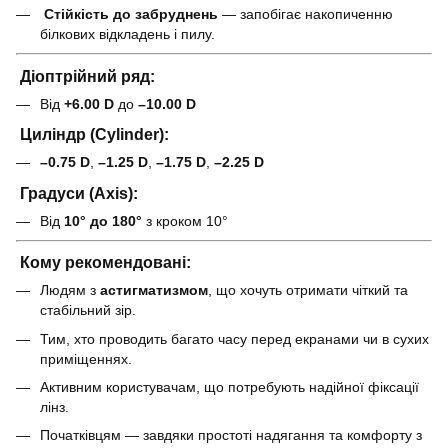
Стійкість до забруднень
— запобігає накопиченню
білкових відкладень і пилу.
Діоптрійний ряд:
Від
+6.00 D
до
–10.00 D
Циліндр (Cylinder):
–0.75 D
,
–1.25 D
,
–1.75 D
,
–2.25 D
Градуси (Axis):
Від
10° до 180°
з кроком 10°
Кому рекомендовані:
Людям з
астигматизмом
, що хочуть отримати чіткий та
стабільний зір.
Тим, хто проводить багато часу перед екранами чи в сухих
приміщеннях.
Активним користувачам, що потребують надійної фіксації
лінз.
Початківцям — завдяки простоті надягання та комфорту з