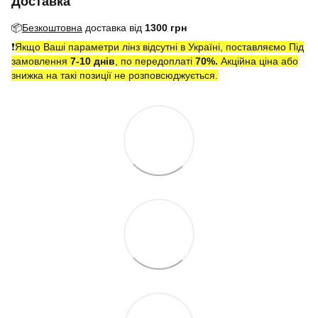
Доставка
📦
Безкоштовна
доставка від
1300 грн
❗️
Якщо Ваші параметри лінз відсутні в Україні, поставляємо Під
замовлення
7-10 днів
, по передоплаті
7
0
%.
Акційна ціна або
знижка на такі позиції не розповсюджується.