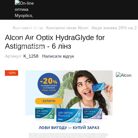
Контактні лінзи
Контактні лінзи Alcon
Акція знижка 20% на 2 у
Alcon Air Optix HydraGlyde for
Astigmatism - 6 лінз
Артикул:
K_1258
Написати відгук
−20%