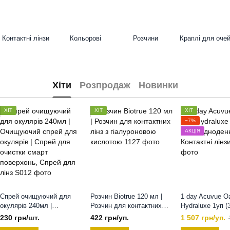
Контактні лінзи
Кольорові
Розчини
Краплі для оче
Хіти
Розпродаж
Новинки
ХІТ
ХІТ
ХІТ
−7%
АКЦІЯ
Спрей очищуючий для
Розчин Biotrue 120 мл |
1 day Acuvue O
окулярів 240мл |
Розчин для контактних
Hydraluxe 1уп (3
Очищуючий спрей для
лінз з гіалуроновою
Одноденні Конта
230 грн/шт.
422 грн/уп.
1 507 грн/уп.
окулярів | Спрей для
кислотою, 120 мл