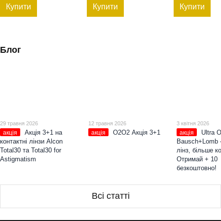
очистки смарт поверхонь,
Купити
Купити
Купити
Спрей для лінз
Блог
29 травня 2026
12 травня 2026
3 квітня 2026
Акція 3+1 на
О2О2 Акція 3+1
Ultra 
акція
акція
акція
контактні лінзи Alcon
Bausch+Lomb 
Total30 та Total30 for
лінз, більше 
Astigmatism
Отримай + 10
безкоштовно!
Всі статті