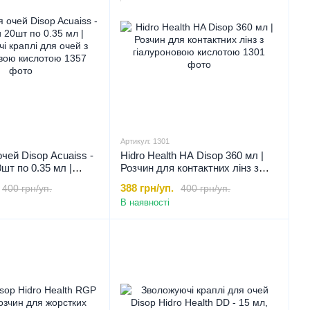
Артикул: 1301
очей Disop Acuaiss -
Hidro Health HA Disop 360 мл |
шт по 0.35 мл |
Розчин для контактних лінз з
краплі для очей з
гіалуроновою кислотою, 360 мл
388 грн/уп.
400 грн/уп.
400 грн/уп.
ою кислотою
В наявності