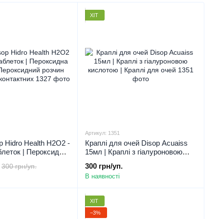
сіння лінз.
ХІТ
ям виробництва, Disop пропонує рішення для людей, які
 щоденного догляду за контактними лінзами та довготривалий
Артикул: 1351
p Hidro Health H2O2 -
Краплі для очей Disop Acuaiss
блеток | Пероксидна
15мл | Краплі з гіалуроновою
ероксидний розчин
кислотою | Краплі для очей
300 грн/уп.
300 грн/уп.
 контактних , 60 мл
В наявності
ХІТ
−3%