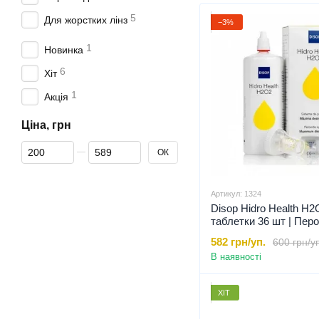
5
Для жорстких лінз
−3%
1
Новинка
6
Хіт
1
Акція
Ціна, грн
Від Ціна, грн
До Ціна, грн
ОК
Артикул: 1324
Disop Hidro Health H
таблетки 36 шт | Пер
розчин для контактних
582 грн/уп.
600 грн/у
Розчин для лінз на ос
В наявності
перекису водню, 360 
ХІТ