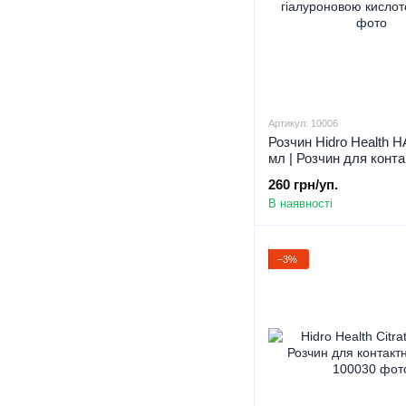
Артикул: 10006
Розчин Hidro Health H
мл | Розчин для конта
з гіалуроновою кисло
260 грн/уп.
В наявності
−3%