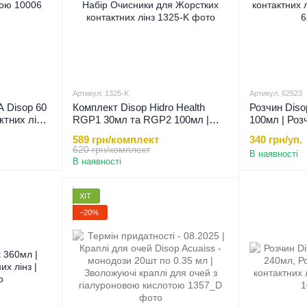
Артикул: 1325-K
Артикул: 62523
A Disop 60
Комплект Disop Hidro Health
Розчин Diso
ктних лінз
RGP1 30мл та RGP2 100мл |
100мл | Роз
тою, 60 мл
Набір Очисники для Жорстких
контактних 
589 грн/комплект
340 грн/уп.
контактних лінз
ЖКЛ, 100 м
620 грн/комплект
В наявності
В наявності
ХІТ
−20%