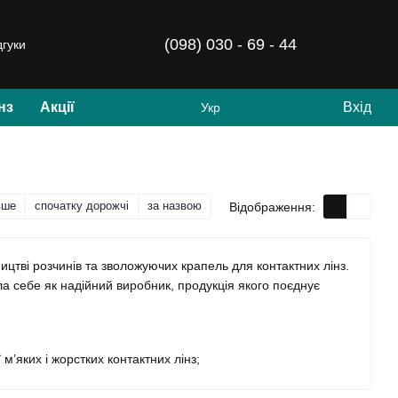
(098) 030 - 69 - 44
дгуки
нз
Акції
Вхід
Укр
вше
спочатку дорожчі
за назвою
Відображення:
ицтві розчинів та зволожуючих крапель для контактних лінз.
а себе як надійний виробник, продукція якого поєднує
м’яких і жорстких контактних лінз;
ння очей;