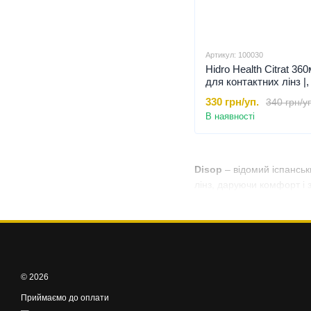
Артикул: 100030
Hidro Health Citrat 36
для контактних лінз |,
330 грн/уп.
340 грн/у
В наявності
Disop
– відомий іспанськ
лінз, даруючи комфорт і 
© 2026
Приймаємо до оплати