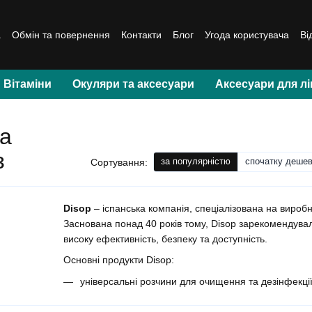
а
Обмін та повернення
Контакти
Блог
Угода користувача
Ві
Вітаміни
Окуляри та аксесуари
Аксесуари для лі
та
з
за популярністю
спочатку деше
Сортування:
Disop
– іспанська компанія, спеціалізована на виробн
Заснована понад 40 років тому, Disop зарекомендувал
високу ефективність, безпеку та доступність.
Основні продукти Disop:
універсальні розчини для очищення та дезінфекції 
зволожуючі краплі для зняття сухості та подразне