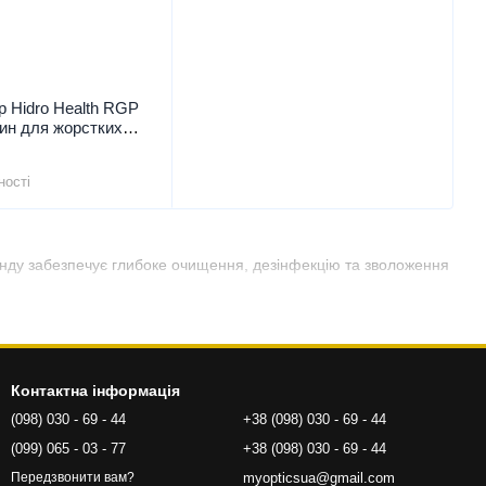
p Hidro Health RGP
ин для жорстких
лінз, Розчин для
л
ності
ренду забезпечує глибоке очищення, дезінфекцію та зволоження
Контактна інформація
(098) 030 - 69 - 44
+38 (098) 030 - 69 - 44
(099) 065 - 03 - 77
+38 (098) 030 - 69 - 44
myopticsua@gmail.com
Передзвонити вам?