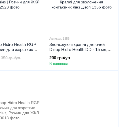
Артикул: 1356
p Hidro Health RGP
Зволожуючі краплі для очей
чин для жорстких
Disop Hidro Health DD - 15 мл,
лінз | Розчин для
Краплі для зволоження
200 грн/уп.
350 грн/уп.
л
контактних лінз Дізоп
В наявності