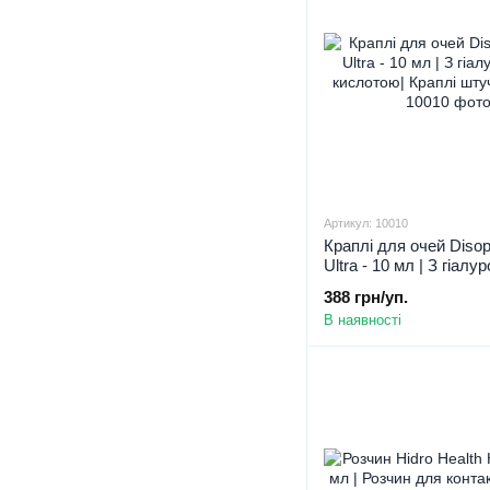
Артикул: 10010
Краплі для очей Diso
Ultra - 10 мл | З гіал
кислотою| Краплі шту
388 грн/уп.
В наявності