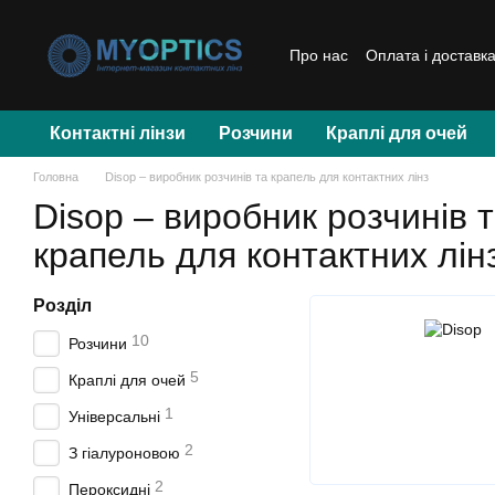
Перейти до основного контенту
Про нас
Оплата і доставк
Контактні лінзи
Розчини
Краплі для очей
Головна
Disop – виробник розчинів та крапель для контактних лінз
Disop – виробник розчинів 
крапель для контактних лін
Розділ
10
Розчини
5
Краплі для очей
1
Універсальні
2
З гіалуроновою
2
Пероксидні