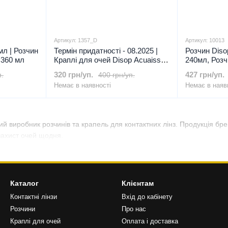
Артикул: 1357_D
Артикул: 10013
0мл | Розчин
Термін придатності - 08.2025 |
Розчин Diso
 360 мл
Краплі для очей Disop Acuaiss -
240мл, Розч
монодози 20шт по 0.35 мл |
контактних 
320 грн/уп.
427 грн/уп.
п.
400 грн/уп.
Зволожуючі краплі для очей з
ЖКЛ, 240 м
Немає в наявності
Немає в наяв
гіалуроновою кислотою
ий виробник розчинів та крапель для контактних лінз. Продукція б
захист очей щодня.
Каталог
Клієнтам
Контактні лінзи
Вхід до кабінету
Розчини
Про нас
Краплі для очей
Оплата і доставка