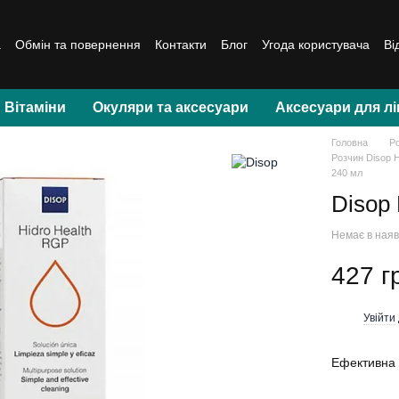
а
Обмін та повернення
Контакти
Блог
Угода користувача
Ві
Вітаміни
Окуляри та аксесуари
Аксесуари для лі
Головна
Р
Розчин Disop H
240 мл
Disop
Немає в наяв
427 г
Увійти
%
Ефективна 