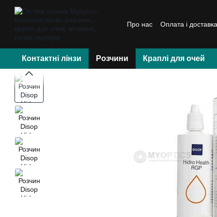
Перейти до основного контенту
Про нас
Оплата і доставк
Контактні лінзи
Розчини
Краплі для очей