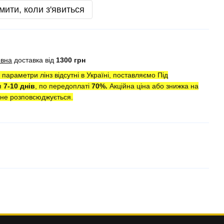
мити, коли з'явиться
овна
доставка від
1300 грн
параметри лінз відсутні в Україні, поставляємо Під
я
7-10 днів
, по передоплаті
7
0
%.
Акційна ціна або знижка на
ї не розповсюджується.