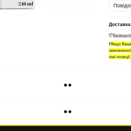
Повідо
Доставка
📦
Безкошт
❗️
Якщо Ваші 
замовленн
такі позиці