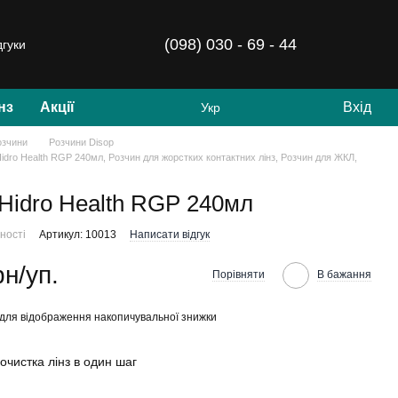
(098) 030 - 69 - 44
дгуки
нз
Акції
Вхід
Укр
озчини
Розчини Disop
idro Health RGP 240мл, Розчин для жорстких контактних лінз, Розчин для ЖКЛ,
 Hidro Health RGP 240мл
ності
Артикул: 10013
Написати відгук
рн/уп.
Порівняти
В бажання
для відображення накопичувальної знижки
очистка лінз в один шаг