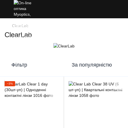
ClearLab
ClearLab
Фільтр
За популярністю
−3%