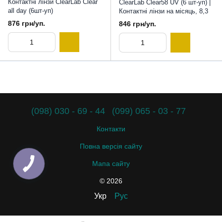
Контактні лінзи ClearLab Clear
СlearLab Clear58 UV (6 шт-уп) |
all day (6шт-уп)
Контактні лінзи на місяць, 8,3
876 грн/уп.
846 грн/уп.
(098) 030 - 69 - 44
(099) 065 - 03 - 77
Контакти
Повна версія сайту
Мапа сайту
© 2026
Укр
Рус