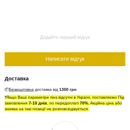
Додайте перший відгук
Написати відгук
Доставка
📦
Безкоштовна
доставка від
1300 грн
❗️
Якщо Ваші параметри лінз відсутні в Україні, поставляємо Під
замовлення
7-10 днів
, по передоплаті
7
0
%.
Акційна ціна або
знижка на такі позиції не розповсюджується.