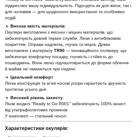
підкреслює вашу індивідуальність. Підходять як для жінок, так і
для чоловіків — для щоденного використання та особливих
подій.
🔹
Висока якість матеріалів
:
Окуляри виготовлені з якісних і міцних матеріалів, що
забезпечують довгий термін служби. Лінзи з антибліковим
покриттям. Оправа надлегка, гнучка та міцна. Дужки
виготовлені з матеріалу
TR90
— інноваційного полімеру, що
забезпечує комфортну посадку, гнучкість і стійкість до
пошкоджень. Вони легко підлаштовуються до форми обличчя
й майже не ламаються при падінні.
🔹
Ідеальний комфорт
:
Легка конструкція та м’які носові упори гарантують зручність
протягом усього дня.
🔹
Високий рівень захисту
:
Лінзи моделі "Ready to Go R001" забезпечують 100% захист
від ультрафіолетових променів.
У комплекті — стильний чохол.
Характеристики окулярів: