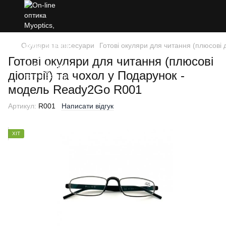
Окуляри та аксесуари
Готові окуляри для читання (плюсові 
Готові окуляри для читання (плюсові
діоптрії) та чохол у Подарунок -
модель Ready2Go R001
Артикул:
R001
Написати відгук
ХІТ