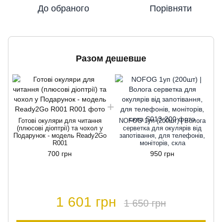
До обраного
Порівняти
Разом дешевше
Готові окуляри для читання
NOFOG 1уп (200шт) | Волога
(плюсові діоптрії) та чохол у
серветка для окулярів від
П
Подарунок - модель Ready2Go
запотівання, для телефонів,
R001
моніторів, скла
700 грн
950 грн
1 601 грн
1 650 грн