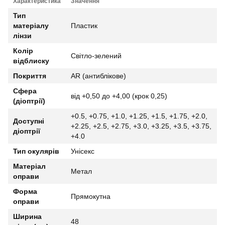
Характеристика
Значення
Тип
матеріалу
Пластик
лінзи
Колір
Світло-зелений
відблиску
Покриття
AR (антиблікове)
Сфера
від +0,50 до +4,00 (крок 0,25)
(діоптрії)
+0.5, +0.75, +1.0, +1.25, +1.5, +1.75, +2.0,
Доступні
+2.25, +2.5, +2.75, +3.0, +3.25, +3.5, +3.75,
діоптрії
+4.0
Тип окулярів
Унісекс
Матеріал
Метал
оправи
Форма
Прямокутна
оправи
Ширина
48