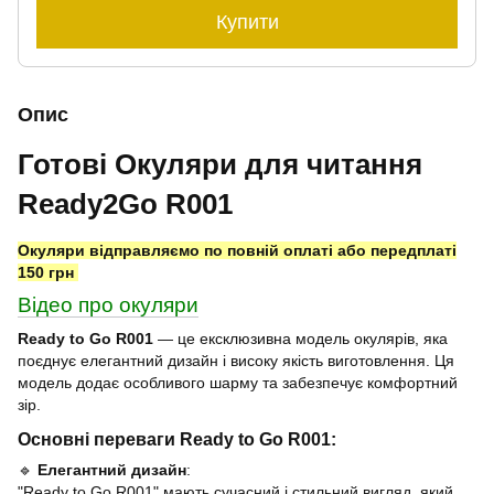
Купити
Опис
Готові Окуляри для читання
Ready2Go R001
Окуляри відправляємо по повній оплаті або передплаті
150 грн
Відео про окуляри
Ready to Go R001
— це ексклюзивна модель окулярів, яка
поєднує елегантний дизайн і високу якість виготовлення. Ця
модель додає особливого шарму та забезпечує комфортний
зір.
Основні переваги Ready to Go R001:
🔹
Елегантний дизайн
:
"Ready to Go R001" мають сучасний і стильний вигляд, який