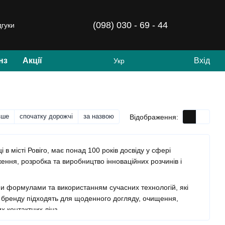
(098) 030 - 69 - 44
дгуки
нз
Акції
Вхід
Укр
вше
спочатку дорожчі
за назвою
Відображення:
і в місті Ровіго, має понад 100 років досвіду у сфері
ення, розробка та виробництво інноваційних розчинів і
и формулами та використанням сучасних технологій, які
о бренду підходять для щоденного догляду, очищення,
х контактних лінз.