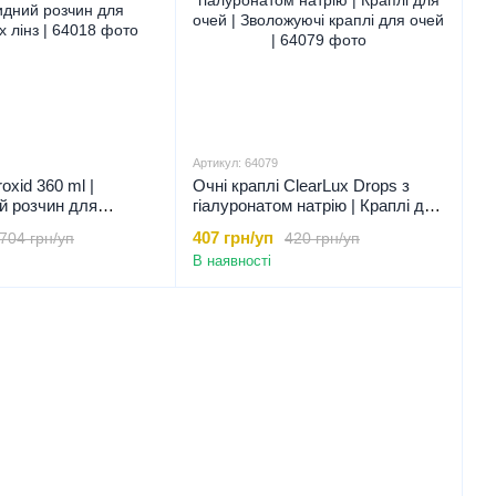
Артикул: 64079
oxid 360 ml |
Очні краплі ClearLux Drops з
й розчин для
гіалуронатом натрію | Краплі для
інз |, 360 мл
очей | Зволожуючі краплі для
407 грн/уп
704 грн/уп
420 грн/уп
очей |
В наявності