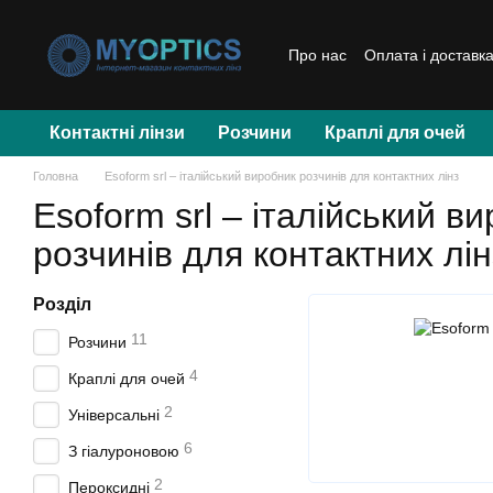
Перейти до основного контенту
Про нас
Оплата і доставк
Контактні лінзи
Розчини
Краплі для очей
Головна
Esoform srl – італійський виробник розчинів для контактних лінз
Esoform srl – італійський в
розчинів для контактних лін
Розділ
11
Розчини
4
Краплі для очей
2
Універсальні
6
З гіалуроновою
2
Пероксидні