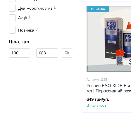
1
Для жорстких лінз
НОВИНКА
1
Акції
8
Новинка
Ціна, грн
Від Ціна, грн
До Ціна, грн
ОК
Артикул: 1125
Розчин ESO XIDE Esof
мл | Пероксидний розч
мл
649 грн/уп.
В наявності