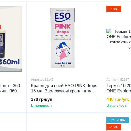
понад 100 років досвіду у виробництві офтальмоло
−10%
італійська якість та міжнародні стандарти безпеки;
інноваційні технології у виробництві розчинів для л
продукти для чутливих очей та щоденного комфор
довіра користувачів у багатьох країнах світу.
✨ Обираючи
Esoform
, ви отримуєте надійний догляд 
Артикул: 62142
Артикул: 62137
orm - 360
Краплі для очей ESO PINK drops
Термін 10.2
ин , 360
15 мл, Зволожуючі краплі для
ONE Esoform
очей, Очні краплі для лінз
для контакт
370 грн/уп.
440 грн/уп.
гіалуроново
В наявності
В наявності
НОВИНКА
−15%