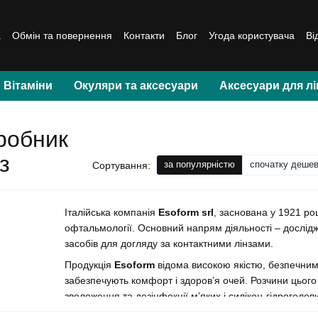
а
Обмін та повернення
Контакти
Блог
Угода користувача
Ві
Вітаміни
Окуляри та аксесуари
Аксесуари для лі
иробник
з
за популярністю
спочатку деше
Сортування:
Італійська компанія
Esoform srl
, заснована у 1921 роц
офтальмології. Основний напрям діяльності – дослідж
засобів для догляду за контактними лінзами.
Продукція
Esoform
відома високою якістю, безпечним
забезпечують комфорт і здоров’я очей. Розчини цьог
зволоження та дезінфекції м’яких і силікон-гідрогелеви
🌿
Основні переваги Esoform srl
: