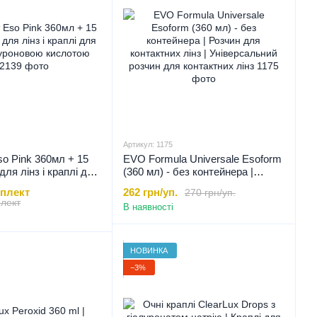
Артикул: 1175
o Pink 360мл + 15
EVO Formula Universale Esoform
для лінз і краплі для
(360 мл) - без контейнера |
уроновою кислотою ,
Розчин для контактних лінз |
мплект
262 грн/уп.
270 грн/уп.
Універсальний розчин для
плект
В наявності
контактних лінз, 360 мл
НОВИНКА
−3%