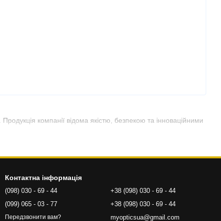
ю. Продукція компанії відома якістю, безпекою та інноваційними
Контактна інформація
(098) 030 - 69 - 44
+38 (098) 030 - 69 - 44
(099) 065 - 03 - 77
+38 (098) 030 - 69 - 44
myopticsua@gmail.com
Передзвонити вам?