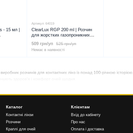
Артикул: 64019
 - 15 мл |
ClearLux RGP 200 ml | Розчин
для жорстких газопроникних
ю |
лінз |, 200 мл
509 грн/уп
525 грн/уп
Немає в наявності
 виробник розчинів для контактних лінз із понад 100-річною історіє
ечують здоров’я і комфорт очей щодня.
Каталог
Клієнтам
Контактні лінзи
Вхід до кабінету
Розчини
Про нас
Краплі для очей
Оплата і доставка