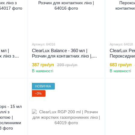
Артикул: 64016
Артикул: 64018
 мл |
ClearLux Balance - 360 мл |
ClearLux Per
 лінз з
Розчин для контактних лінз |,
Пероксидни
, 360 мл
360 мл
контактних л
387 грн/уп
683 грн/уп
399 грн/уп
В наявності
В наявності
НОВИНКА
−3%