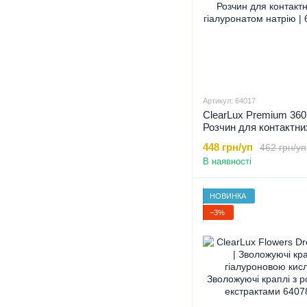
Артикул: 64017
ClearLux Premium 360
Розчин для контактних
гіалуронатом натрію |
448 грн/уп
462 грн/уп
В наявності
НОВИНКА
−3%