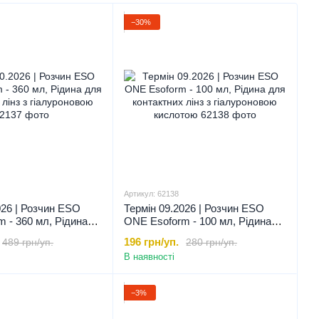
гічних засобів;
−30%
інз;
ту;
за лінзами та впевненість у здоров’ї своїх очей.
Артикул: 62138
026 | Розчин ESO
Термін 09.2026 | Розчин ESO
 - 360 мл, Рідина
ONE Esoform - 100 мл, Рідина
них лінз з
для контактних лінз з
196 грн/уп.
489 грн/уп.
280 грн/уп.
ю, 360 мл
гіалуроновою кислотою, 100 мл
В наявності
−3%