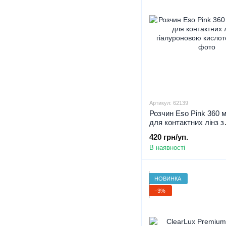
Артикул: 62139
Розчин Eso Pink 360 
для контактних лінз з
гіалуроновою кислото
420 грн/уп.
В наявності
НОВИНКА
−3%