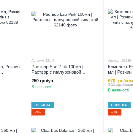
Артикул: 62140
Артикул: 62139
мл, Розчин
Раствор Eso Pink 100мл |
Комплект Es
Раствор с гиалуроновой
мл | Розчин 
ю , 360 мл
кислотой, 100 мл
лінз с гіал
250 грн/уп.
670 грн/ко
360 мл
790 грн/ком
В наявності
В наявності
НОВИНКА
НОВИНКА
−3%
−3%