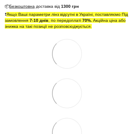
📦
Безкоштовна
доставка від
1300 грн
❗️
Якщо Ваші параметри лінз відсутні в Україні, поставляємо Під
замовлення
7-10 днів
, по передоплаті
7
0
%.
Акційна ціна або
знижка на такі позиції не розповсюджується.