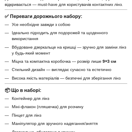
відкривається — must-have для користувачів контактних лінз.
✅
Переваги дорожнього набору:
Усе необхідне завжди з собою
Ідеально підходить для подорожей та щоденного
використання
Вбудоване дзеркальце на кришці — зручно для заміни лінз
у будь-який момент
Міцна та компактна коробочка — розмір лише
9×3 см
Стильний дизайн — виглядає сучасно та естетично
Висока якість матеріалів — безпечні для зберігання лінз
📦
Що в наборі:
Контейнер для лінз
Міні-флакон (пляшечка) для розчину
Пінцет для лінз
Маніпулятор для зручного надягання/зняття
Дзеркальце, вбудоване в кришку