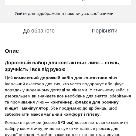
Увійти
для відображення накопичувальної знижки
%
До обраного
Порівняти
Опис
Дорожный набор для контактных линз – стиль,
зручність і все під рукою
Цей
компактний дорожній набір для контактних лінз
—
ідеальний аксесуар для тих, хто часто подорожує або цінує
порядок у щоденному догляді за лінзами. У стильному кейсі з
дзеркальцем ви знайдете все необхідне для зняття, зберігання
та промивання лінз —
контейнер, флакон для розчину,
пінцет і маніпулятор
. Усе продумано до дрібниць, щоб
забезпечити
максимальний комфорт і гігієну
.
Компактні розміри (всього
9×3 см
) дозволяють легко вмістити
набір у косметичку, кишеню сумки чи навіть в рюкзак для
ручної поклажі. Надійно закривається, не протікає, зручно