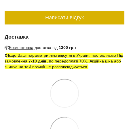
Написати відгук
Доставка
📦
Безкоштовна
доставка від
1300 грн
❗️
Якщо Ваші параметри лінз відсутні в Україні, поставляємо Під
замовлення
7-10 днів
, по передоплаті
7
0
%.
Акційна ціна або
знижка на такі позиції не розповсюджується.