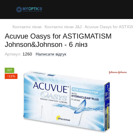
Контактні лінзи
Контактні лінзи J&J
Acuvue Oasys for ASTIGM
Acuvue Oasys for ASTIGMATISM
Johnson&Johnson - 6 лінз
Артикул:
1260
Написати відгук
ХІТ
−11%