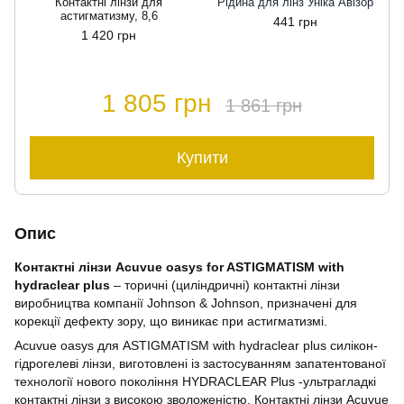
Контактні лінзи для
Рідина для лінз Уніка Авізор
астигматизму, 8,6
441 грн
1 420 грн
1 805 грн
1 861 грн
Купити
Опис
Контактні лінзи Acuvue oasys for ASTIGMATISM with
hydraclear plus
– торичні (циліндричні) контактні лінзи
виробництва компанії Johnson & Johnson, призначені для
корекції дефекту зору, що виникає при астигматизмі.
Acuvue oasys для ASTIGMATISM with hydraclear plus силікон-
гідрогелеві лінзи, виготовлені із застосуванням запатентованої
технології нового покоління HYDRACLEAR Plus -ультрагладкі
контактні лінзи з високою зволоженістю. Контактні лінзи Acuvue