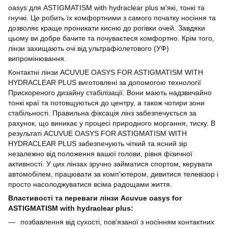
oasys для ASTIGMATISM with hydraclear plus м'які, тонкі та
гнучкі. Це робить їх комфортними з самого початку носіння та
дозволяє краще проникати кисню до рогівки очей. Завдяки
цьому ви добре бачите та почуваєтеся комфортно. Крім того,
лінзи захищають очі від ультрафіолетового (УФ)
випромінювання.
Контактні лінзи ACUVUE OASYS FOR ASTIGMATISM WITH
HYDRACLEAR PLUS виготовлені за допомогою технології
Прискореного дизайну стабілізації. Вони мають надзвичайно
тонкі краї та потовщуються до центру, а також чотири зони
стабільності. Правильна фіксація лінз забезпечується за
рахунок, що виникає у процесі природного моргання, тиску. В
результаті ACUVUE OASYS FOR ASTIGMATISM WITH
HYDRACLEAR PLUS забезпечують чіткий та ясний зір
незалежно від положення вашої голови, рівня фізичної
активності. У цих лінзах зручно займатися спортом, керувати
автомобілем, працювати за комп'ютером, дивитися телевізор і
просто насолоджуватися всіма радощами життя.
Властивості та переваги лінзи Acuvue oasys for
ASTIGMATISM with hydraclear plus:
позбавлення від сухості, пов'язаної з носінням контактних