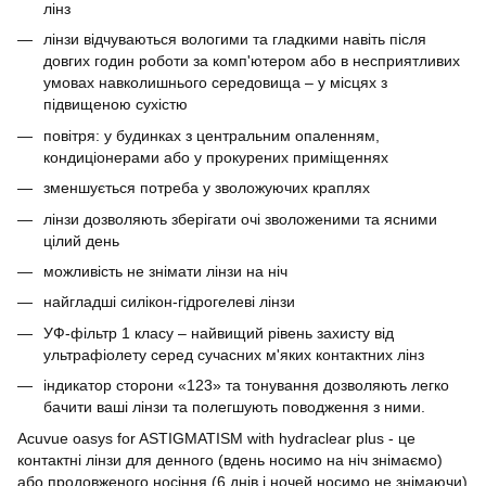
лінз
лінзи відчуваються вологими та гладкими навіть після
довгих годин роботи за комп'ютером або в несприятливих
умовах навколишнього середовища – у місцях з
підвищеною сухістю
повітря: у будинках з центральним опаленням,
кондиціонерами або у прокурених приміщеннях
зменшується потреба у зволожуючих краплях
лінзи дозволяють зберігати очі зволоженими та ясними
цілий день
можливість не знімати лінзи на ніч
найгладші силікон-гідрогелеві лінзи
УФ-фільтр 1 класу – найвищий рівень захисту від
ультрафіолету серед сучасних м'яких контактних лінз
індикатор сторони «123» та тонування дозволяють легко
бачити ваші лінзи та полегшують поводження з ними.
Acuvue oasys for ASTIGMATISM with hydraclear plus - це
контактні лінзи для денного (вдень носимо на ніч знімаємо)
або продовженого носіння (6 днів і ночей носимо не знімаючи)