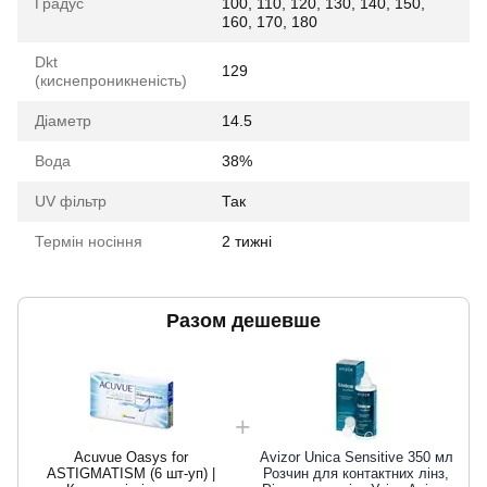
Градус
100, 110, 120, 130, 140, 150,
160, 170, 180
Dkt
129
(киснепроникненість)
Діаметр
14.5
Вода
38%
UV фільтр
Так
Термін носіння
2 тижні
Разом дешевше
Acuvue Oasys for
Avizor Unica Sensitive 350 мл
ASTIGMATISM (6 шт-уп) |
Розчин для контактних лінз,