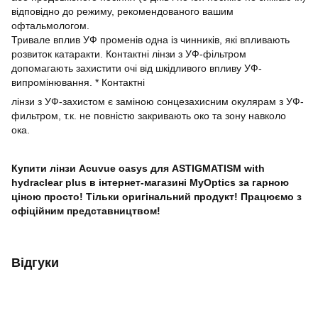
відповідно до режиму, рекомендованого вашим
офтальмологом.
Тривале вплив УФ променів одна із чинників, які впливають
розвиток катаракти. Контактні лінзи з УФ-фільтром
допомагають захистити очі від шкідливого впливу УФ-
випромінювання. * Контактні
лінзи з УФ-захистом є заміною сонцезахисним окулярам з УФ-
фильтром, т.к. не повністю закривають око та зону навколо
ока.
Купити лінзи Acuvue oasys для ASTIGMATISM with
hydraclear plus в інтернет-магазині MyOptics за гарною
ціною просто! Тільки оригінальний продукт! Працюємо з
офіційним представництвом!
Відгуки