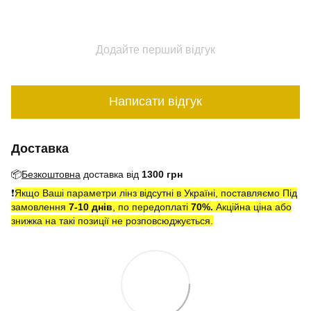
Додайте перший відгук
Написати відгук
Доставка
📦
Безкоштовна
доставка від
1300 грн
❗️
Якщо Ваші параметри лінз відсутні в Україні, поставляємо Під
замовлення
7-10 днів
, по передоплаті
7
0
%.
Акційна ціна або
знижка на такі позиції не розповсюджується.