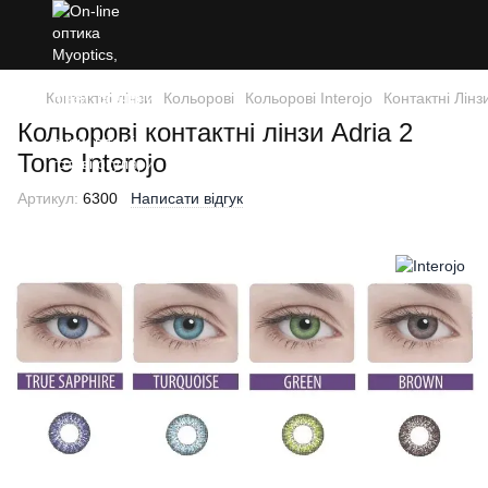
Контактні лінзи
Кольорові
Кольорові Interojo
Контактні Лінз
Кольорові контактні лінзи Adria 2
Tone Interojo
Артикул:
6300
Написати відгук