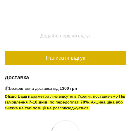
Додайте перший відгук
Написати відгук
Доставка
📦
Безкоштовна
доставка від
1300 грн
❗️
Якщо Ваші параметри лінз відсутні в Україні, поставляємо Під
замовлення
7-10 днів
, по передоплаті
7
0
%.
Акційна ціна або
знижка на такі позиції не розповсюджується.