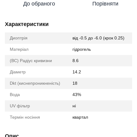
До обраного
Порівняти
Характеристики
Диоптрія
від -0.5 до -6.0 (крок 0.25)
Матеріал
гідрогель
(BC) Радіус кривизни
8.6
Діаметр
14.2
Dkt (киснепроникненість)
18
Вода
43%
UV фільтр
ні
Термін носіння
квартал
Опис