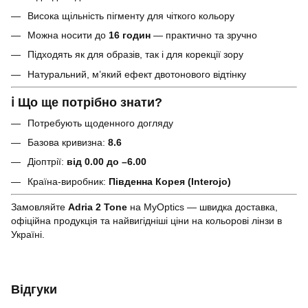
Висока щільність пігменту для чіткого кольору
Можна носити до
16 годин
— практично та зручно
Підходять як для образів, так і для корекції зору
Натуральний, м’який ефект двотонового відтінку
ℹ️
Що ще потрібно знати?
Потребують щоденного догляду
Базова кривизна:
8.6
Діоптрії:
від 0.00 до –6.00
Країна-виробник:
Південна Корея (Interojo)
Замовляйте
Adria 2 Tone
на MyOptics — швидка доставка,
офіційна продукція та найвигідніші ціни на кольорові лінзи в
Україні.
Відгуки