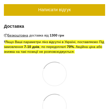
Написати відгук
Доставка
📦
Безкоштовна
доставка від
1300 грн
❗️
Якщо Ваші параметри лінз відсутні в Україні, поставляємо Під
замовлення
7-10 днів
, по передоплаті
7
0
%.
Акційна ціна або
знижка на такі позиції не розповсюджується.