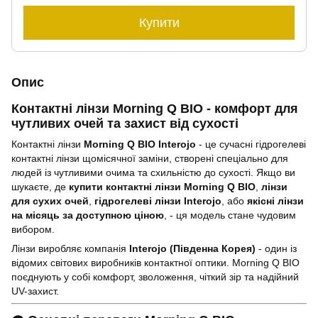
Купити
Опис
Контактні лінзи Morning Q BIO - комфорт для
чутливих очей та захист від сухості
Контактні лінзи
Morning Q BIO Interojo
- це сучасні гідрогелеві
контактні лінзи щомісячної заміни, створені спеціально для
людей із чутливими очима та схильністю до сухості. Якщо ви
шукаєте, де
купити контактні лінзи Morning Q BIO
,
лінзи
для сухих очей
,
гідрогелеві лінзи Interojo
, або
якісні лінзи
на місяць за доступною ціною
, - ця модель стане чудовим
вибором.
Лінзи виробляє компанія
Interojo (Південна Корея)
- один із
відомих світових виробників контактної оптики. Morning Q BIO
поєднують у собі комфорт, зволоження, чіткий зір та надійний
UV-захист.