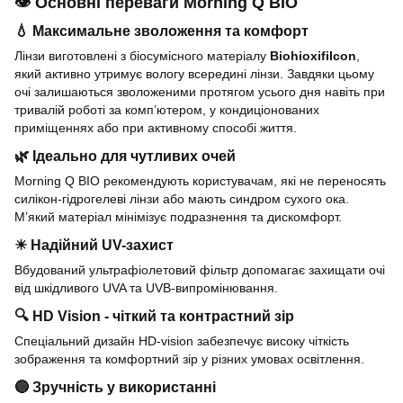
👁 Основні переваги Morning Q BIO
💧 Максимальне зволоження та комфорт
Лінзи виготовлені з біосумісного матеріалу
Biohioxifilcon
,
який активно утримує вологу всередині лінзи. Завдяки цьому
очі залишаються зволоженими протягом усього дня навіть при
тривалій роботі за комп’ютером, у кондиціонованих
приміщеннях або при активному способі життя.
🌿 Ідеально для чутливих очей
Morning Q BIO рекомендують користувачам, які не переносять
силікон-гідрогелеві лінзи або мають синдром сухого ока.
М’який матеріал мінімізує подразнення та дискомфорт.
☀ Надійний UV-захист
Вбудований ультрафіолетовий фільтр допомагає захищати очі
від шкідливого UVA та UVB-випромінювання.
🔍 HD Vision - чіткий та контрастний зір
Спеціальний дизайн HD-vision забезпечує високу чіткість
зображення та комфортний зір у різних умовах освітлення.
🔵 Зручність у використанні