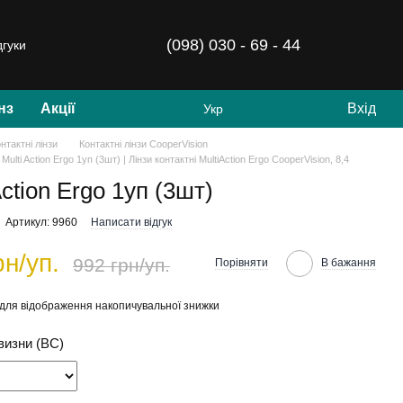
(098) 030 - 69 - 44
дгуки
нз
Акції
Вхід
Укр
нтактні лінзи
Контактні лінзи CooperVision
 Multi Action Ergo 1уп (3шт) | Лінзи контактні MultiAction Ergo CooperVision, 8,4
Action Ergo 1уп (3шт)
Артикул: 9960
Написати відгук
рн/уп.
992 грн/уп.
Порівняти
В бажання
для відображення накопичувальної знижки
визни (BC)