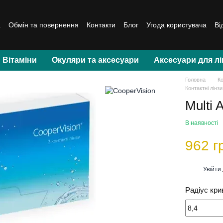
а
Обмін та повернення
Контакти
Блог
Угода користувача
Ві
Вітаміни
Окуляри та аксесуари
Аксесуари для лі
Головна
Ко
Контактні лінзи
Multi 
В наявності
962 г
Увійти
%
Радіус кри