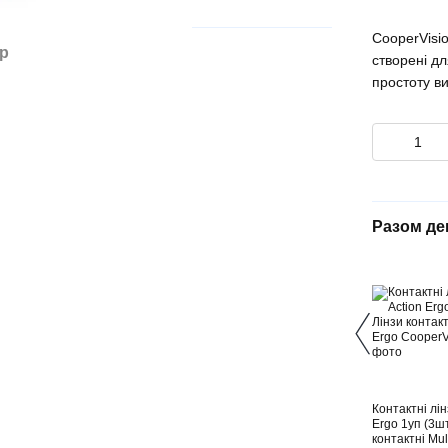
CooperVisio
ар
створені дл
простоту в
Разом д
Контактні лін
Ergo 1уп (3шт
контактні Mul