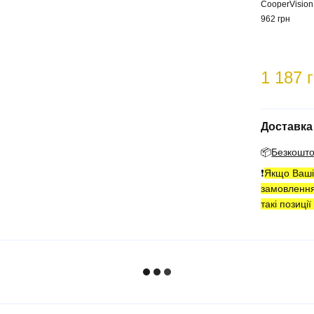
CooperVision,
962 грн
1 187 
Доставка
📦
Безкошт
❗️
Якщо Ваші 
замовленн
такі позиці