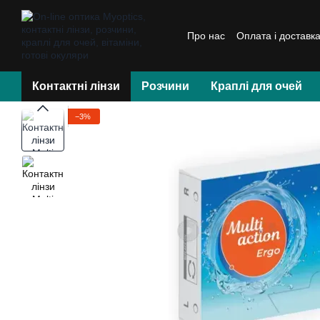
Перейти до основного контенту
Про нас
Оплата і доставк
Контактні лінзи
Розчини
Краплі для очей
−3%