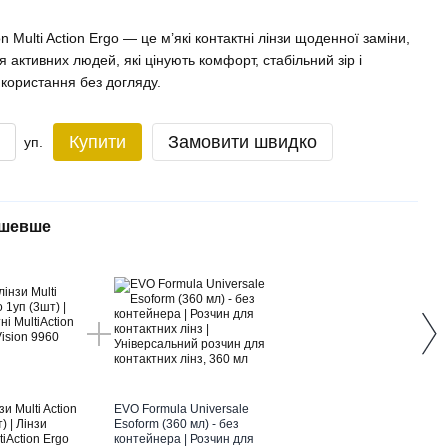
n Multi Action Ergo — це м’які контактні лінзи щоденної заміни,
я активних людей, які цінують комфорт, стабільний зір і
икористання без догляду.
Купити
Замовити швидко
уп.
ешевше
Раз
зи Multi Action
EVO Formula Universale
Конта
) | Лінзи
Esoform (360 мл) - без
Ergo 
tiAction Ergo
контейнера | Розчин для
конта