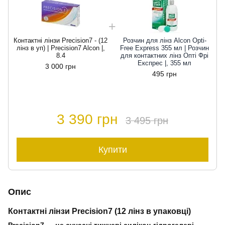
Контактні лінзи Precision7 - (12
Розчин для лінз Alcon Opti-
P
лінз в уп) | Precision7 Alcon |,
Free Express 355 мл | Розчин
8.4
для контактних лінз Опті Фрі
Експрес |, 355 мл
3 000 грн
495 грн
3 390 грн
3 495 грн
Купити
Опис
Контактні лінзи Precision7 (12 лінз в упаковці)