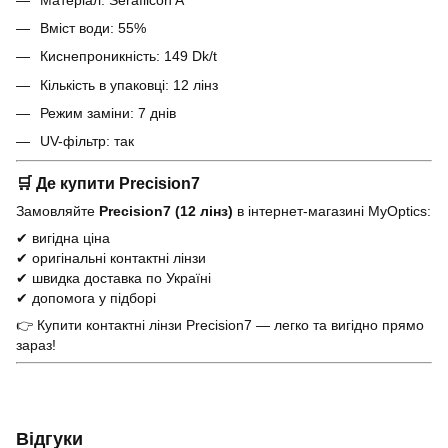
Вміст води: 55%
Киснепроникність: 149 Dk/t
Кількість в упаковці: 12 лінз
Режим заміни: 7 днів
UV-фільтр: так
🛒 Де купити Precision7
Замовляйте
Precision7 (12 лінз)
в інтернет-магазині MyOptics:
✔ вигідна ціна
✔ оригінальні контактні лінзи
✔ швидка доставка по Україні
✔ допомога у підборі
👉 Купити контактні лінзи Precision7 — легко та вигідно прямо
зараз!
Відгуки