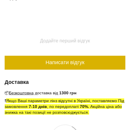
Додайте перший відгук
Написати відгук
Доставка
📦
Безкоштовна
доставка від
1300 грн
❗️
Якщо Ваші параметри лінз відсутні в Україні, поставляємо Під
замовлення
7-10 днів
, по передоплаті
7
0
%.
Акційна ціна або
знижка на такі позиції не розповсюджується.