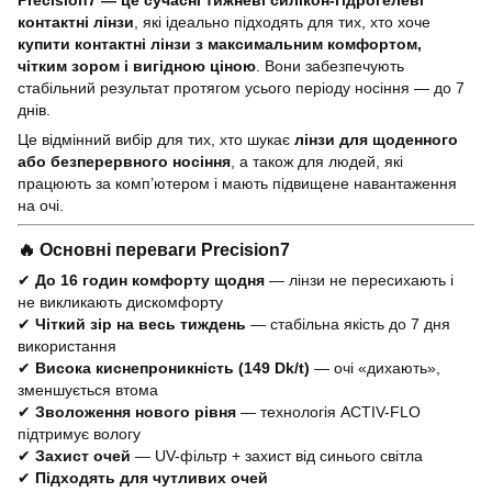
Precision7 — це сучасні тижневі силікон-гідрогелеві
контактні лінзи
, які ідеально підходять для тих, хто хоче
купити контактні лінзи з максимальним комфортом,
чітким зором і вигідною ціною
. Вони забезпечують
стабільний результат протягом усього періоду носіння — до 7
днів.
Це відмінний вибір для тих, хто шукає
лінзи для щоденного
або безперервного носіння
, а також для людей, які
працюють за комп’ютером і мають підвищене навантаження
на очі.
🔥 Основні переваги Precision7
✔
До 16 годин комфорту щодня
— лінзи не пересихають і
не викликають дискомфорту
✔
Чіткий зір на весь тиждень
— стабільна якість до 7 дня
використання
✔
Висока киснепроникність (149 Dk/t)
— очі «дихають»,
зменшується втома
✔
Зволоження нового рівня
— технологія ACTIV-FLO
підтримує вологу
✔
Захист очей
— UV-фільтр + захист від синього світла
✔
Підходять для чутливих очей