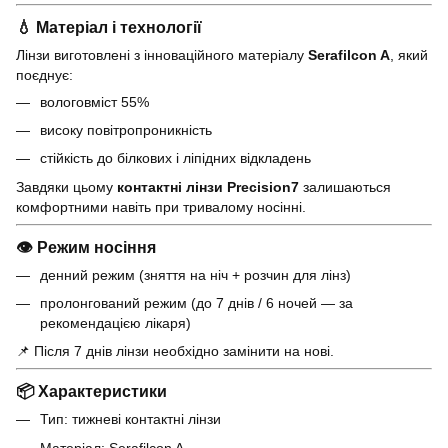
💧 Матеріал і технології
Лінзи виготовлені з інноваційного матеріалу
Serafilcon A
, який
поєднує:
вологовміст 55%
високу повітропроникність
стійкість до білкових і ліпідних відкладень
Завдяки цьому
контактні лінзи Precision7
залишаються
комфортними навіть при тривалому носінні.
👁 Режим носіння
денний режим (зняття на ніч + розчин для лінз)
пролонгований режим (до 7 днів / 6 ночей — за
рекомендацією лікаря)
📌 Після 7 днів лінзи необхідно замінити на нові.
📦 Характеристики
Тип: тижневі контактні лінзи
Матеріал: Serafilcon A