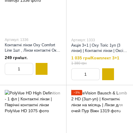
Артикул: 1336
Артикул: 1333
Контактні лінзи Oxy Comfort
Акція 3+1 | Oxy Toric 1уп (3
Line 1шт , Лінзи контактні Оксі
лінзи) | Контактні лінзи | Оксі
Комфорт Лайн, Oxy Comfort
Торік | Oxy toric Comfort Line by
249 грн/шт.
1 035 грн/Комплект 3+1
Line by Interojo
Interojo, 8,6
1 380 грн
−3%