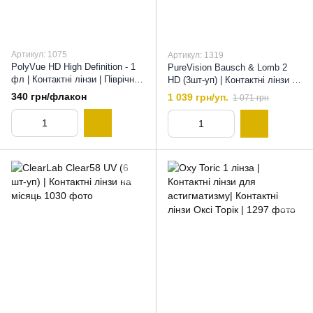
Артикул: 1075
Артикул: 1319
PolyVue HD High Definition - 1
PureVision Bausch & Lomb 2
фл | Контактні лінзи | Піврічні
HD (3шт-уп) | Контактні лінзи на
контактні лінзи PolyVue HD, 8,6
місяць | Лінзи для очей Пур
340 грн/флакон
1 039 грн/уп.
1 071 грн
Віжн , 8,6