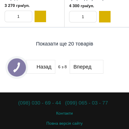
лінзи Bausch & Lomb, 8,9
Контактні лінзи, 8,6
3 270 грн/уп.
4 300 грн/уп.
Показати ще 20 товарів
Назад
Вперед
6
з 8
(098) 030 - 69 - 44
(099) 065 - 03 - 77
Контакти
Повна версія сайту