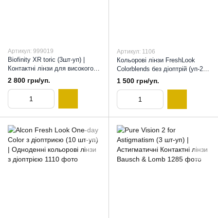
Артикул: 999019
Артикул: 1106
Biofinity XR toric (3шт-уп) |
Кольорові лінзи FreshLook
Контактні лінзи для високого
Colorblends без діоптрій (уп-2
астигматизму, 8,7
шт), Оберіть колір, 8,6
2 800 грн/уп.
1 500 грн/уп.