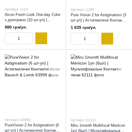
Артикул: 1110
Артикул: 1285
Alcon Fresh Look One-day Color
Pure Vision 2 for Astigmatism (3
з діоптриєю (10 шт-уп) |
шт-уп) | Астигматичні Контактні
Одноденні кольорові лінзи з
лінзи Bausch & Lomb , 8,9
980 грн/уп.
1 635 грн/уп.
діоптрією, 8,6
Артикул: 63999
Артикул: 62111
PureVision 2 for Astigmatism (6
Miru 1month Multifocal Menicon
шт-уп) | Астигматичні Контактні
1уп (6шт) | Мультифокальні