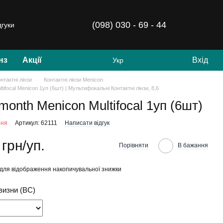
(098) 030 - 69 - 44
дгуки
нз
Акції
Вхід
Укр
нтактні лінзи
Контактні лінзи Menicon
ltifocal Menicon 1уп (6шт) | Мультифокальні Контактні лінзи, 8,6
month Menicon Multifocal 1уп (6шт)
ння
Артикул: 62111
Написати відгук
 грн/уп.
Порівняти
В бажання
для відображення накопичувальної знижки
визни (BC)