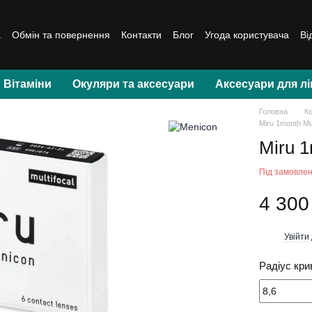
а
Обмін та повернення
Контакти
Блог
Угода користувача
Ві
Вітаміни
Окуляри та аксесуари
Аксесуари для лі
Головна
Ко
Miru 1month Mu
Miru 1
Під замовле
4 300
Увійти
%
Радіус кри