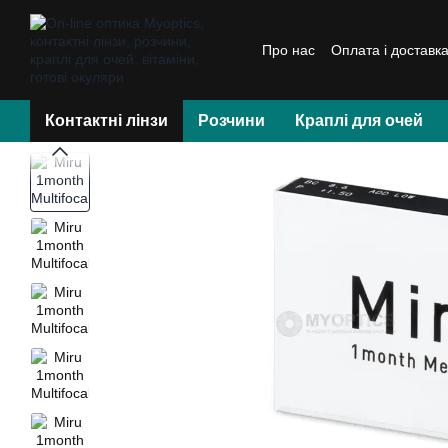
Перейти до основного контенту
Про нас
Оплата і доставк
Контактні лінзи
Розчини
Краплі для очей