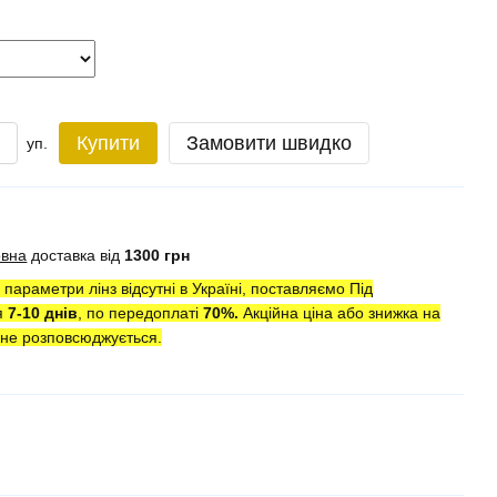
Купити
Замовити швидко
уп.
овна
доставка від
1300 грн
параметри лінз відсутні в Україні, поставляємо Під
я
7-10 днів
, по передоплаті
7
0
%.
Акційна ціна або знижка на
ї не розповсюджується.