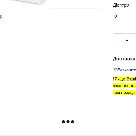
Діоптрія
ар
Доставка
📦
Безкошт
❗️
Якщо Ваші 
замовленн
такі позиці