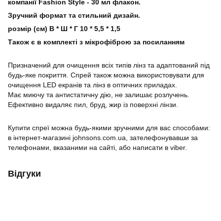
компанії Fashion Style - 30 мл флакон.
Зручний формат та стильний дизайн.
розмір (см) В * Ш * Г 10 * 5,5 * 1,5
Також є в комплекті з мікрофіброю за посиланням
Призначений для очищення всіх типів лінз та адаптований під
будь-яке покриття. Спрей також можна використовувати для
очищення LED екранів та лінз в оптичних приладах.
Має миючу та антистатичну дію, не залишає розлучень.
Ефективно видаляє пил, бруд, жир із поверхні лінзи.
Купити спреї можна будь-якими зручними для вас способами:
в інтернет-магазині johnsons.com.ua, зателефонувавши за
телефонами, вказаними на сайті, або написати в viber.
Відгуки