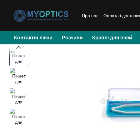
Перейти до основного контенту
Про нас
Оплата і доставк
Контактні лінзи
Розчини
Краплі для очей