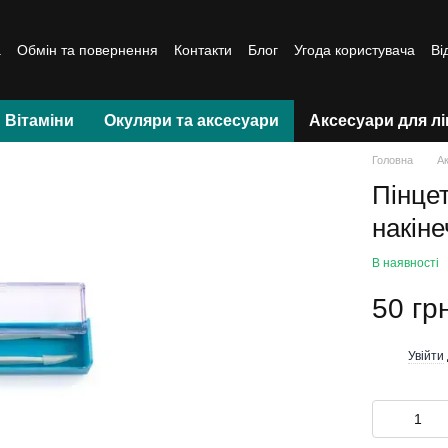
а
Обмін та повернення
Контакти
Блог
Угода користувача
Ві
Вітаміни
Окуляри та аксесуари
Аксесуари для лі
Головна
А
Пінце
накіне
В наявності
50 грн
Увійти
%