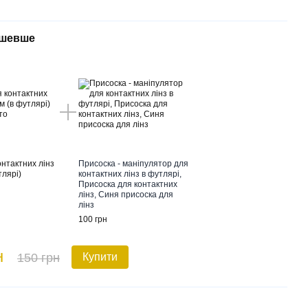
ешевше
онтактних лінз
Присоска - маніпулятор для
тлярі)
контактних лінз в футлярі,
Присоска для контактних
лінз, Синя присоска для
лінз
100 грн
н
150 грн
Купити