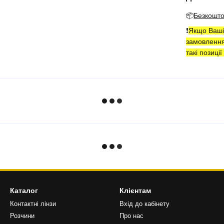
📦
Безкошт
❗️
Якщо Ваші 
замовленн
такі позиці
Каталог
Клієнтам
Контактні лінзи
Вхід до кабінету
Розчини
Про нас