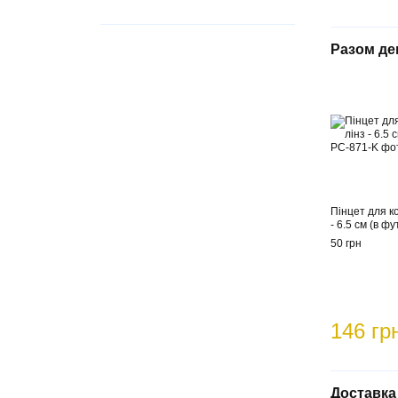
Разом д
Пінцет для к
- 6.5 см (в фу
50 грн
146 гр
Доставка