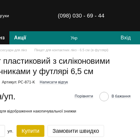
(098) 030 - 69 - 44
дгуки
нз
Акції
Вхід
Укр
ксесуари для лінз
Пінцет для контактних лінз - 6.5 см (в футлярі)
т пластиковий з силіконовими
чниками у футлярі 6,5 см
Артикул: PC-871-K
Написати відгук
/уп.
Порівняти
В бажання
для відображення накопичувальної знижки
Купити
Замовити швидко
уп.