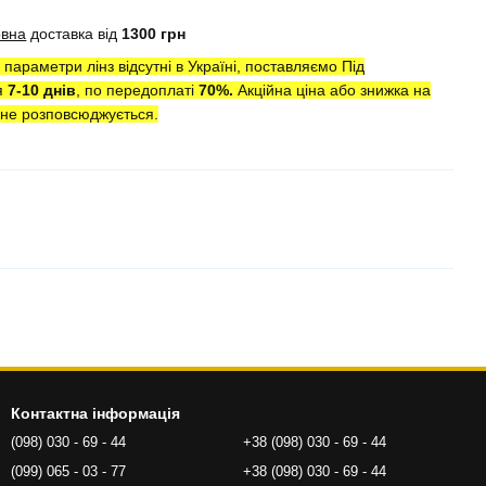
овна
доставка від
1300 грн
параметри лінз відсутні в Україні, поставляємо Під
я
7-10 днів
, по передоплаті
7
0
%.
Акційна ціна або знижка на
ї не розповсюджується.
Контактна інформація
(098) 030 - 69 - 44
+38 (098) 030 - 69 - 44
(099) 065 - 03 - 77
+38 (098) 030 - 69 - 44