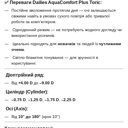
✅
Переваги Dailies AquaComfort Plus Toric:
Постійне зволоження протягом дня — очі залишаються
свіжими навіть в умовах сухого повітря або тривалої
роботи за комп’ютером.
Одноденний режим — не потребують жодного догляду чи
використання розчинів.
Ідеально підходять для
новачків
та людей із
чутливими
очима
.
Світло-блакитне тонування — для зручності в
користуванні.
Діоптрійний ряд
:
Від
+4.00 D
до
–9.00 D
Циліндр (Cylinder)
:
–0.75 D
,
–1.25 D
,
–1.75 D
,
–2.25 D
Осі (Axis)
:
Від
10° до 180°
(крок 10°)