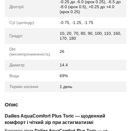
-0.25 до -6.0 (крок 0.25), -6.5 до
Діоптрії
-8.0 (крок 0.5), +0.25 до +4.0
(крок 0.25)
Cyl (циліндр)
-0.75, -1.25, -1.75
10, 20, 70, 80, 90, 100, 110, 160,
Градус
170, 180
Dkt
26
(киснепроникненість)
Діаметр
14.4
Вода
69%
Термін носіння
1 день
Опис
Dailies AquaComfort Plus Toric — щоденний
комфорт і чіткий зір при астигматизмі
Контактні лінзи
Dailies AquaComfort Plus Toric
— це