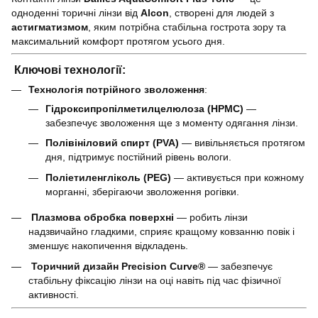
одноденні торичні лінзи від
Alcon
, створені для людей з
астигматизмом
, яким потрібна стабільна гострота зору та
максимальний комфорт протягом усього дня.
Ключові технології:
Технологія потрійного зволоження
:
Гідроксипропілметилцелюлоза (HPMC)
—
забезпечує зволоження ще з моменту одягання лінзи.
Полівініловий спирт (PVA)
— вивільняється протягом
дня, підтримує постійний рівень вологи.
Поліетиленгліколь (PEG)
— активується при кожному
морганні, зберігаючи зволоження рогівки.
Плазмова обробка поверхні
— робить лінзи
надзвичайно гладкими, сприяє кращому ковзанню повік і
зменшує накопичення відкладень.
Торичний дизайн Precision Curve®
— забезпечує
стабільну фіксацію лінзи на оці навіть під час фізичної
активності.