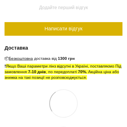
Додайте перший відгук
Написати відгук
Доставка
📦
Безкоштовна
доставка від
1300 грн
❗️
Якщо Ваші параметри лінз відсутні в Україні, поставляємо Під
замовлення
7-10 днів
, по передоплаті
7
0
%.
Акційна ціна або
знижка на такі позиції не розповсюджується.