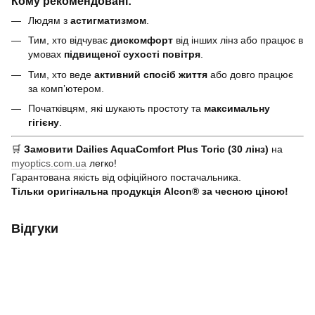
Кому рекомендовані:
Людям з
астигматизмом
.
Тим, хто відчуває
дискомфорт
від інших лінз або працює в
умовах
підвищеної сухості повітря
.
Тим, хто веде
активний спосіб життя
або довго працює
за комп’ютером.
Початківцям, які шукають простоту та
максимальну
гігієну
.
🛒
Замовити Dailies AquaComfort Plus Toric (30 лінз)
на
myoptics.com.ua
легко!
Гарантована якість від офіційного постачальника.
Тільки оригінальна продукція Alcon® за чесною ціною!
Відгуки