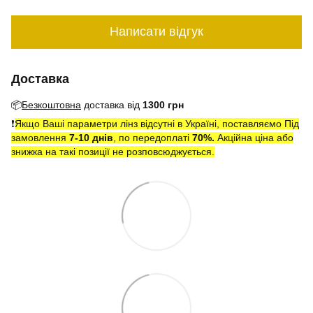
Написати відгук
Доставка
📦
Безкоштовна
доставка від
1300 грн
❗️
Якщо Ваші параметри лінз відсутні в Україні, поставляємо Під
замовлення
7-10 днів
, по передоплаті
7
0
%.
Акційна ціна або
знижка на такі позиції не розповсюджується.