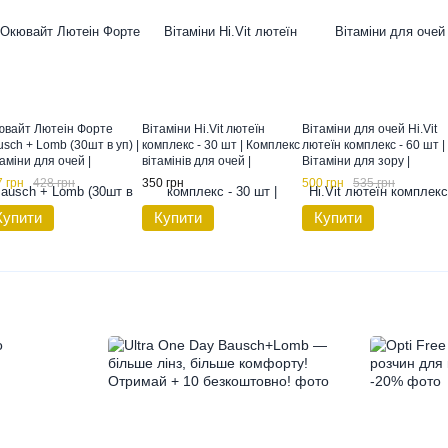
ювайт Лютеін Форте
Вітаміни Hi.Vit лютеїн
Вітаміни для очей Hi.Vit
sch + Lomb (30шт в уп) |
комплекс - 30 шт | Комплекс
лютеїн комплекс - 60 шт |
аміни для очей |
вітамінів для очей |
Вітаміни для зору |
аміни для зору |
Вітаміни для зору| Comfort
Комплекс вітамінів для о
 грн
428 грн
350 грн
500 грн
535 грн
Line Hi Vit
| Comfort Line Hi Vit
Купити
Купити
Купити