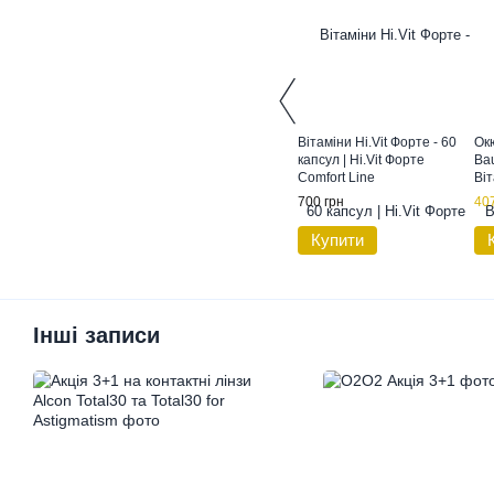
Вітаміни Hi.Vit Форте - 60
Ок
капсул | Hi.Vit Форте
Bau
Comfort Line
Віт
Віт
700 грн
407
Купити
Інші записи