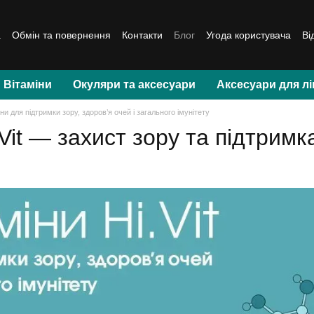
а
Обмін та повернення
Контакти
Блог
Угода користувача
Ві
Вітаміни
Окуляри та аксесуари
Аксесуари для лі
– вітаміни для підтримки зору, здоров’я очей і загального імунітету
 Vit — захист зору та підтримк