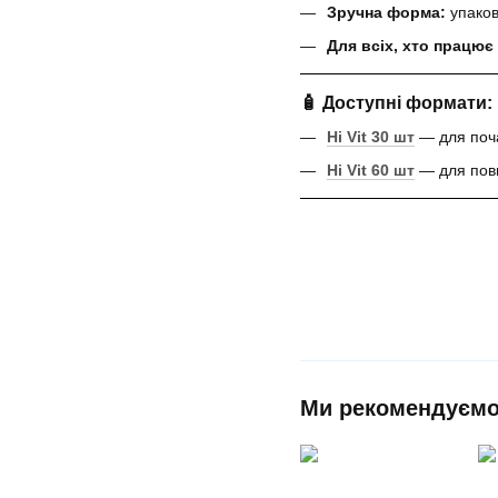
Зручна форма:
упаков
Для всіх, хто працює 
🧴 Доступні формати:
Hi Vit 30 шт
— для поча
Hi Vit 60 шт
— для повн
Ми рекомендуєм