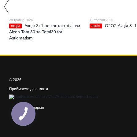
29 травня 2026
12 травня 2026
Акція 3+1 на контактні лінзи
О2О2 Акція 3+1
акція
акція
Alcon Total30 та Total30 for
Astigmatism
© 2026
Приймаємо до оплати
Мобільна версія