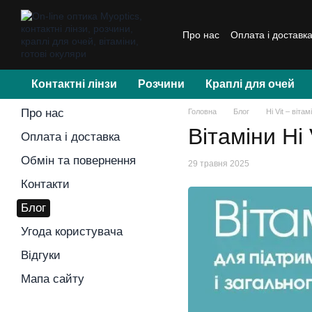
Перейти до основного контенту
Про нас
Оплата і доставк
Контактні лінзи
Розчини
Краплі для очей
Про нас
Головна
Блог
​​​​​​​Hi Vit 
Вітаміни Hi
Оплата і доставка
Обмін та повернення
29 травня 2025
Контакти
Блог
Угода користувача
Відгуки
Мапа сайту