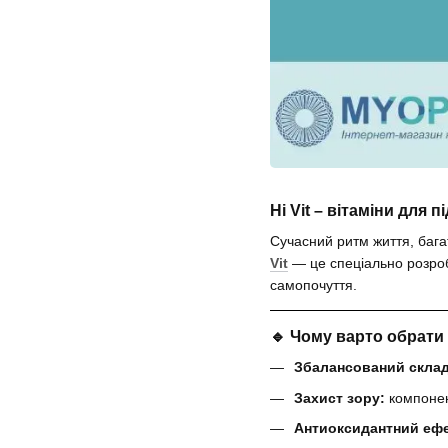
Hi Vit – вітаміни для 
Сучасний ритм життя, бага
Vit
— це спеціально розроб
самопочуття.
🔹 Чому варто обрати H
Збалансований склад
Захист зору:
компонент
Антиоксидантний ефе