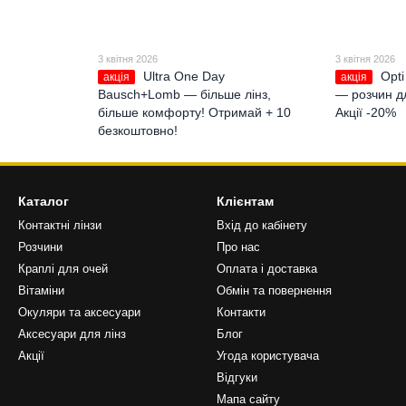
3 квітня 2026
3 квітня 2026
Ultra One Day
Opti
акція
акція
Bausch+Lomb — більше лінз,
— розчин дл
більше комфорту! Отримай + 10
Акції -20%
безкоштовно!
Каталог
Клієнтам
Контактні лінзи
Вхід до кабінету
Розчини
Про нас
Краплі для очей
Оплата і доставка
Вітаміни
Обмін та повернення
Окуляри та аксесуари
Контакти
Аксесуари для лінз
Блог
Акції
Угода користувача
Відгуки
Мапа сайту