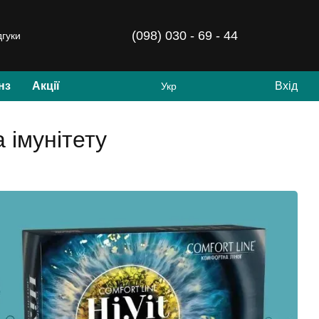
(098) 030 - 69 - 44
дгуки
нз
Акції
Вхід
Укр
а імунітету