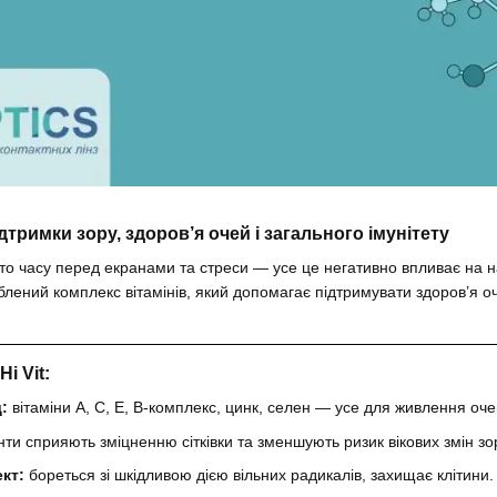
підтримки зору, здоров’я очей і загального імунітету
то часу перед екранами та стреси — усе це негативно впливає на н
лений комплекс вітамінів, який допомагає підтримувати здоров’я о
i Vit:
:
вітаміни A, C, E, B-комплекс, цинк, селен — усе для живлення очей
и сприяють зміцненню сітківки та зменшують ризик вікових змін зо
кт:
бореться зі шкідливою дією вільних радикалів, захищає клітини.