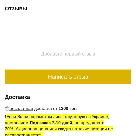
Отзывы
Добавьте первый отзыв
Написать отзыв
Доставка
📦
Бесплатная
доставка от
1300 грн
❗️
Если Ваши параметры линз отсутствуют в Украине,
поставляем
Под заказ 7-10 дней,
по предоплате
7
0
%.
Акционная цена или скидка на такие позиции не
распространяется.