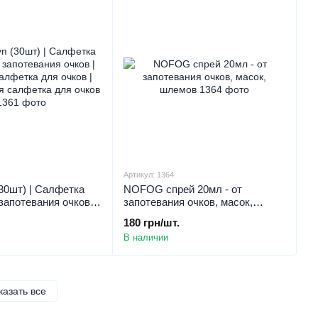
Артикул: 1364
30шт) | Салфетка
NOFOG спрей 20мл - от
запотевания очков |
запотевания очков, масок,
фетка для очков |
шлемов
180 грн/шт.
я салфетка для
В наличии
казать все