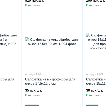
520 грн/шт.
190 грн/шт.
очков, щитков, масок для
| Спрей NO
В наличии
В наличии
плаванья
Артикул: N004
Артикул: N009
ибры для
Салфетка из микрофибры для
Салфетка и
очков 17,5х12,5 см,
очков 15х11
овке)
для протира
35 грн/шт.
30 грн/шт.
мониторов| 
В наличии
В наличии