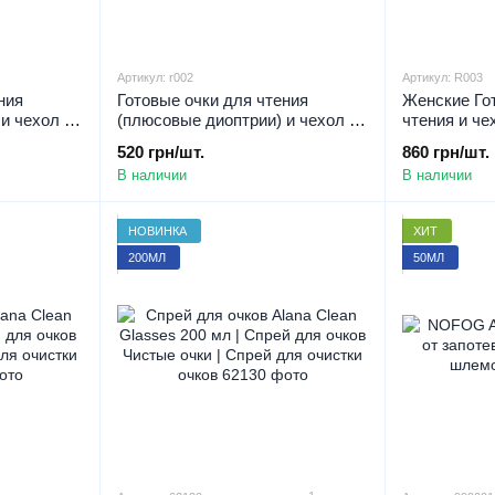
Артикул: r002
Артикул: R003
ния
Готовые очки для чтения
Женские Го
и чехол в
(плюсовые диоптрии) и чехол в
чтения и че
ady2Go
Подарок - модель Ready2Go
Ready2Go R
520 грн/шт.
860 грн/шт.
R002
плюсовые д
В наличии
В наличии
НОВИНКА
ХИТ
200МЛ
50МЛ