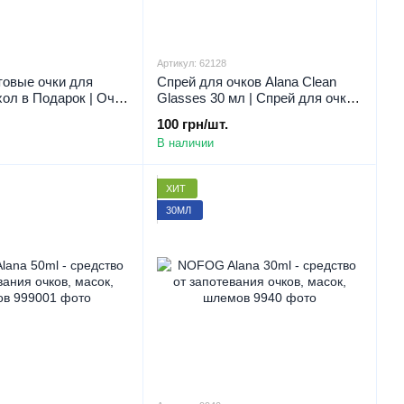
Артикул: 62128
товые очки для
Спрей для очков Alana Clean
хол в Подарок | Очки
Glasses 30 мл | Спрей для очков
003 | Женские очки
Чистые очки | Спрей для
100 грн/шт.
иоптрии
очистки очков
В наличии
ХИТ
30МЛ