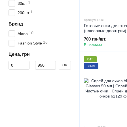
1
30шт
1
200шт
Артикул: R001
Бренд
Готовые очки для чте
(плюсовые диоптрии) 
10
Alana
Подарок - модель Re
700 грн/шт.
R001
16
Fashion Style
В наличии
Цена, грн
ХИТ
От Цена, грн
До Цена, грн
OK
50МЛ