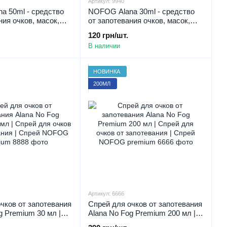
Артикул: 9940
a 50ml - средство
NOFOG Alana 30ml - средство
ния очков, масок,
от запотевания очков, масок,
шлемов
120 грн/шт.
В наличии
НОВИНКА
200МЛ
Артикул: 6666
чков от запотевания
Спрей для очков от запотевания
g Premium 30 мл |
Alana No Fog Premium 200 мл |
чков от запотевания
Спрей для очков от запотевания