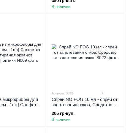
390 грн/шт.
FOG premium
| Спрей NOFOG premium
В наличии
1
Артикул: S022
з микрофибры для
Спрей NO FOG 10 мл - спрей от
 см - 1шт| Салфетка
запотевания очков, Средство от
ния экранов|
запотевания очков
285 грн/уп.
оптики
В наличии