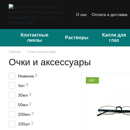
Перейти к основному контенту
О нас
Оплата и доставка
Отзывы
Контактные
Капли для
Растворы
линзы
глаз
Главная
Очки и аксессуары
Очки и аксессуары
5
Новинка
ХИТ
9
Хит
3
30мл
2
50мл
3
200мл
1
100шт