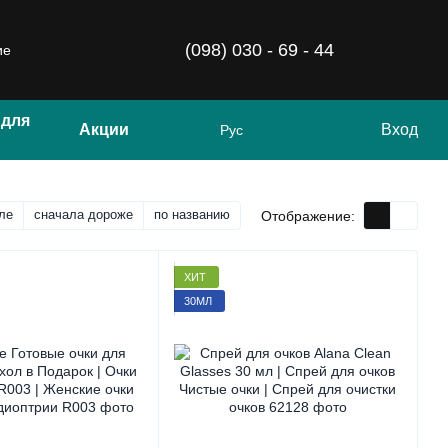
(098) 030 - 69 - 44
ие
 для
Акции
Вход
Рус
ле
сначала дороже
по названию
Отображение:
ХИТ
30МЛ