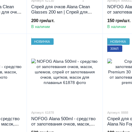
1
Артикул: 62130
Артикул: 999001
a Clean
Спрей для очков Alana Clean
NOFOG Alan
й для очков
Glasses 200 мл | Спрей для
от запотева
для
очков Чистые очки | Спрей для
шлемов
200 грн/шт.
150 грн/шт.
очистки очков
В наличии
В наличии
НОВИНКА
НОВИНКА
30МЛ
Артикул: 61878
Артикул: 8888
 средство
NOFOG Alana 500ml - средство
Спрей для о
 масок,
от запотевания очков, масок,
Alana No Fo
шлемов, спрей от запотевания
Спрей для о