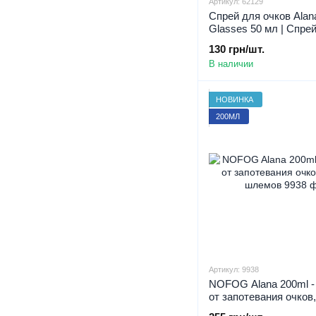
Артикул: 62129
Спрей для очков Alan
Glasses 50 мл | Спре
Чистые очки | Спрей 
130 грн/шт.
очистки очков
В наличии
НОВИНКА
200МЛ
Артикул: 9938
NOFOG Alana 200ml -
от запотевания очков,
шлемов