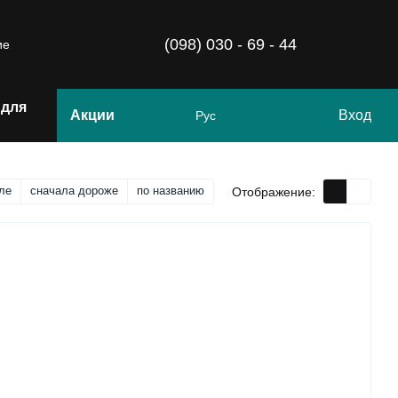
(098) 030 - 69 - 44
ие
 для
Акции
Вход
Рус
ле
сначала дороже
по названию
Отображение: