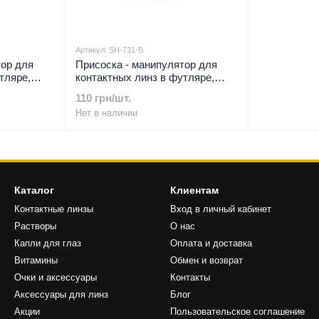
Артикул: SH-731-B
тор для
Присоска - манипулятор для
тляре,
контактных линз в футляре,
ных линз,
Присоска для контактных линз,
110 грн/шт.
инз
Присоска зеленая для линз
Нет в наличии
Каталог
Клиентам
Контактные линзы
Вход в личный кабинет
Растворы
О нас
Капли для глаз
Оплата и доставка
Витамины
Обмен и возврат
Очки и аксессуары
Контакты
Аксессуары для линз
Блог
Акции
Пользовательское соглашение