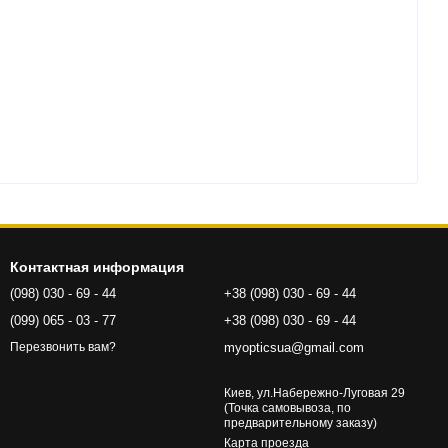
Контактная информация
(098) 030 - 69 - 44
+38 (098) 030 - 69 - 44
(099) 065 - 03 - 77
+38 (098) 030 - 69 - 44
myopticsua@gmail.com
Перезвонить вам?
Киев, ул.Набережно-Луговая 29
(Точка самовывоза, по
предварительному заказу)
Карта проезда