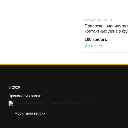
Артикул: RG-975-K
Присоска - манипуля
контактных линз в фу
Присоска для контакт
100 грн/шт.
Синя присоска для л
В наличии
© 2026
Принимаем к оплате
Мобильная версия