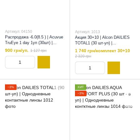
Артикул: 04150
Артикул: 1013
Распродажа -6.0(8.5 ) | Acuvue
Акция 30+10 | Alcon DAILIES
TruEye 1 day 1уп (30шт) |
TOTAL1 (30 шт-уп) |
Однодневные Контактные
Однодневные контактные
900 грн/уп.
1 740 грн/комплект 30+10
1 127 грн
линзы | Линзы, 8,5, -6
линзы |, 8,5
2 320 грн
−3%
ХИТ
−3%