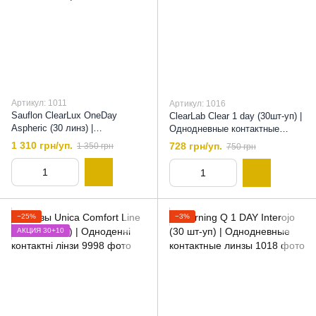
Артикул: 1011
Артикул: 1016
Sauflon ClearLux OneDay
ClearLab Clear 1 day (30шт-уп) |
Aspheric (30 линз) |
Однодневные контактные
Однодневные контактные
линзы, 8,7
1 310 грн/уп.
728 грн/уп.
1 350 грн
750 грн
линзы , 8,6
−25%
−3%
АКЦИЯ 30+10