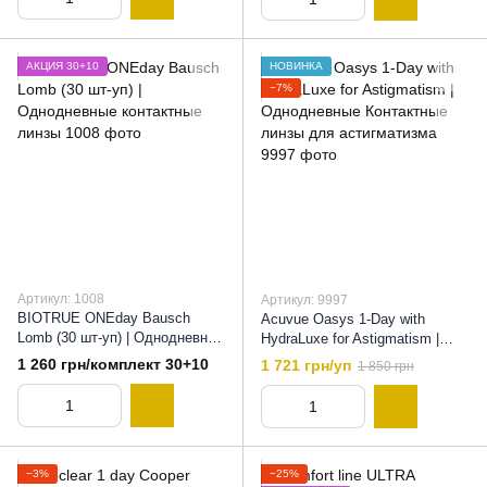
АКЦИЯ 30+10
НОВИНКА
−7%
Артикул: 1008
Артикул: 9997
BIOTRUE ONEday Bausch
Acuvue Oasys 1-Day with
Lomb (30 шт-уп) | Однодневные
HydraLuxe for Astigmatism |
контактные линзы, 8,6
Однодневные Контактные
1 260 грн/комплект 30+10
1 721 грн/уп
1 850 грн
линзы для астигматизма, 8,5
−3%
−25%