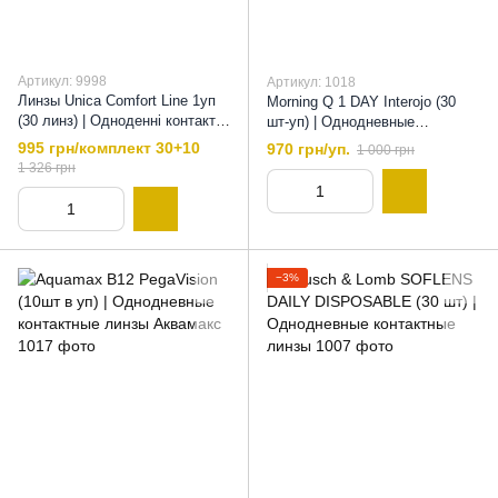
Артикул: 9998
Артикул: 1018
Линзы Unica Comfort Line 1уп
Morning Q 1 DAY Interojo (30
(30 линз) | Одноденні контактні
шт-уп) | Однодневные
лінзи , 8,7
контактные линзы , 8,6
995 грн/комплект 30+10
970 грн/уп.
1 000 грн
1 326 грн
−3%