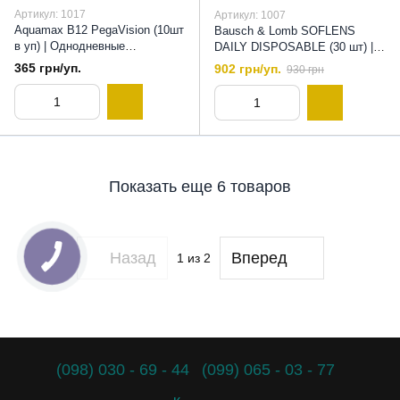
Артикул: 1017
Артикул: 1007
Aquamax B12 PegaVision (10шт
Bausch & Lomb SOFLENS
в уп) | Однодневные
DAILY DISPOSABLE (30 шт) |
контактные линзы Аквамакс,
Однодневные контактные
365 грн/уп.
902 грн/уп.
930 грн
8,5
линзы , 8,6
Показать еще 6 товаров
Назад
Вперед
1
из 2
(098) 030 - 69 - 44
(099) 065 - 03 - 77