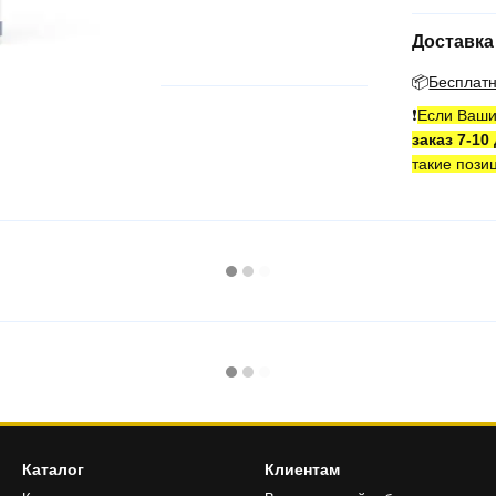
Доставка
📦
Бесплат
❗️
Если Ваши
заказ 7-10
такие пози
Каталог
Клиентам