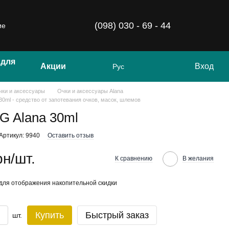
(098) 030 - 69 - 44
ие
 для
Акции
Вход
Рус
чки и аксессуары
Очки и аксессуары Alana
0ml - средство от запотевания очков, масок, шлемов
 Alana 30ml
Артикул: 9940
Оставить отзыв
рн/шт.
К сравнению
В желания
для отображения накопительной скидки
Купить
Быстрый заказ
шт.