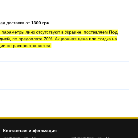
ная
доставка от
1300 грн
 параметры линз отсутствуют в Украине, поставляем
Под
 дней,
по предоплате
7
0
%.
Акционная цена или скидка на
ции не распространяется.
Контактная информация