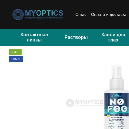
Перейти к основному контенту
О нас
Оплата и доставка
Отзывы
Контактные
Капли для
Растворы
линзы
глаз
ХИТ
30МЛ