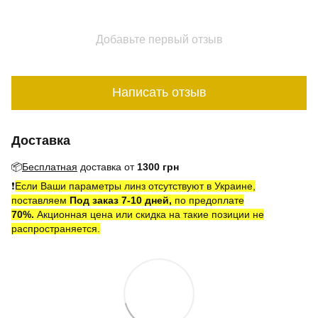
Добавьте первый отзыв
Написать отзыв
Доставка
📦
Бесплатная
доставка от
1300 грн
❗️
Если Ваши параметры линз отсутствуют в Украине,
поставляем
Под заказ 7-10 дней,
по предоплате
7
0
%.
Акционная цена или скидка на такие позиции не
распространяется.