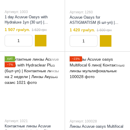
Артикул: 1003
Артикул: 1260
1 day Acuvue Oasys with
Acuvue Oasys for
Hydraluxe 1уп (30 шт) |
ASTIGMATISM (6 шт-уп) |
Однодневные Контактные
Контактные линзы для
1 507 грн/уп.
1 420 грн/уп.
1 620 грн
1 600 грн
линзы
астигматизма, 8,6
ХИТ
−23%
−7%
Артикул: 1021
Артикул: 100028
Контактные линзы Acuvue
Линзы Acuvue oasys Multifocal