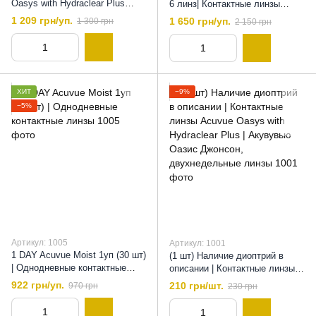
Oasys with Hydraclear Plus
6 линз| Контактные линзы
(6шт-уп) | Контактные линзы на
мультифокальные, 8,4
1 209 грн/уп.
1 650 грн/уп.
1 300 грн
2 150 грн
2 недели | Линзы Акувью
оазис
ХИТ
−9%
−5%
Артикул: 1005
Артикул: 1001
1 DAY Acuvue Moist 1уп (30 шт)
(1 шт) Наличие диоптрий в
| Однодневные контактные
описании | Контактные линзы
линзы
Acuvue Oasys with Hydraclear
922 грн/уп.
210 грн/шт.
970 грн
230 грн
Plus | Акувувью Оазис
Джонсон, двухнедельные