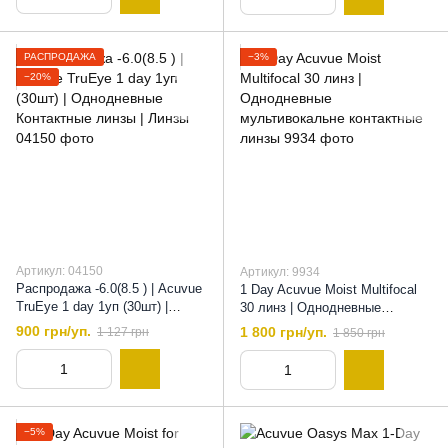
линзы
РАСПРОДАЖА
−3%
−20%
Артикул: 04150
Артикул: 9934
Распродажа -6.0(8.5 ) | Acuvue
1 Day Acuvue Moist Multifocal
TruEye 1 day 1уп (30шт) |
30 линз | Однодневные
Однодневные Контактные
мультивокальне контактные
900 грн/уп.
1 800 грн/уп.
1 127 грн
1 850 грн
линзы | Линзы, 8,5, -6
линзы , 8,4
−5%