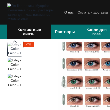
Перейти к основному контенту
О нас
Оплата и доставка
Отзывы
Контактные
Капли для
Растворы
линзы
глаз
−7%