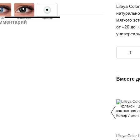
Lileya Col
натурально
мягкого эс
омментарий
от –20 до 
универсал
Вместе 
Lileya Color L