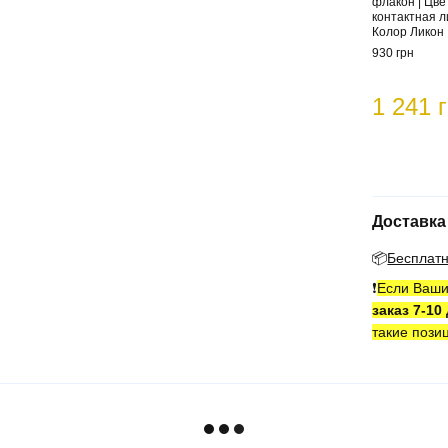
флакон | Цв
контактная л
Колор Ликон
930 грн
1 241 
Доставка
📦
Бесплат
❗️
Если Ваши
заказ 7-10
такие пози