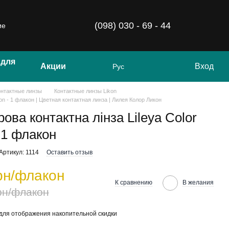
(098) 030 - 69 - 44
ие
 для
Акции
Вход
Рус
онтактные линзы
Контактные линзы Likon
ikon - 1 флакон | Цветная контактная линза | Лилея Колор Ликон
ова контактна лінза Lileya Color
-1 флакон
Артикул: 1114
Оставить отзыв
рн/флакон
К сравнению
В желания
рн/флакон
для отображения накопительной скидки