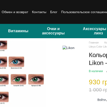
Обмен и возврат
Контакты
Блог
Пользовательское соглашен
Очки и
Аксессуары
Витамины
аксессуары
линз
Главная
К
Lileya Color L
Кольор
Likon 
В наличии
930 г
1 000 г
Войти
%