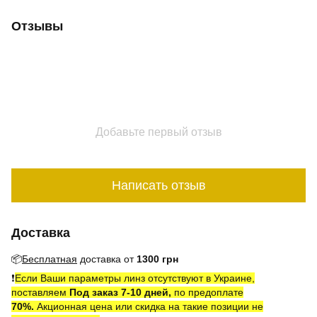
Отзывы
Добавьте первый отзыв
Написать отзыв
Доставка
📦
Бесплатная
доставка от
1300 грн
❗️
Если Ваши параметры линз отсутствуют в Украине,
поставляем
Под заказ 7-10 дней,
по предоплате
7
0
%.
Акционная цена или скидка на такие позиции не