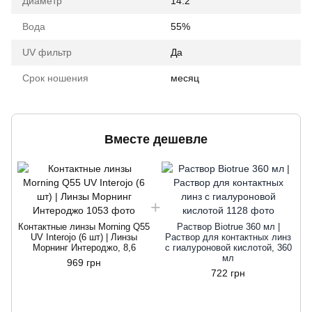
Диаметр
14.2
Вода
55%
UV фильтр
Да
Срок ношения
месяц
Вместе дешевле
Контактные линзы Morning Q55
Раствор Biotrue 360 мл |
К
UV Interojo (6 шт) | Линзы
Раствор для контактных линз
Морнинг Интероджо, 8,6
с гиалуроновой кислотой, 360
мл
969 грн
722 грн