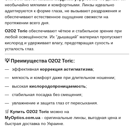
необычайно мягкими и комфортными. Линзы идеально
адаптируются к форме глаза, не вызывают раздражения и
обеспечивают естественное ощущение свежести на
протяжении всего дня.
O2O2 Toric
обеспечивают чёткое и стабильное зрение при
любой освещённости. Их “дышащий” материал пропускает
кислород и удерживает влагу, предотвращая сухость и
усталость глаз.
💡
Преимущества O2O2 Toric:
эффективная
коррекция астигматизма
;
мягкость и комфорт даже при длительном ношении;
высокая
кислородопроницаемость
;
стабильная посадка без смещения;
увлажнение и защита глаз от пересыхания.
🛒
Купить O2O2 Toric
можно на
MyOptics.com.ua
- оригинальные линзы, выгодная цена и
быстрая доставка по Украине.