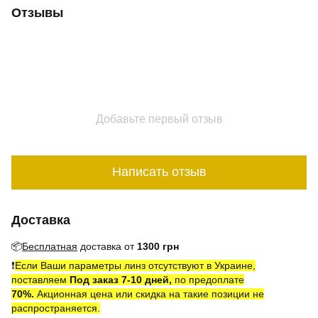
Отзывы
Добавьте первый отзыв
Написать отзыв
Доставка
📦
Бесплатная
доставка от
1300 грн
❗️
Если Ваши параметры линз отсутствуют в Украине,
поставляем
Под заказ 7-10 дней,
по предоплате
7
0
%.
Акционная цена или скидка на такие позиции не
распространяется.