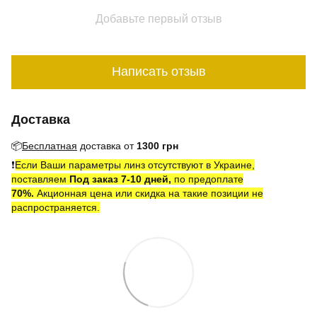
Добавьте первый отзыв
Написать отзыв
Доставка
📦
Бесплатная
доставка от
1300 грн
❗️
Если Ваши параметры линз отсутствуют в Украине,
поставляем
Под заказ 7-10 дней,
по предоплате
7
0
%.
Акционная цена или скидка на такие позиции не
распространяется.