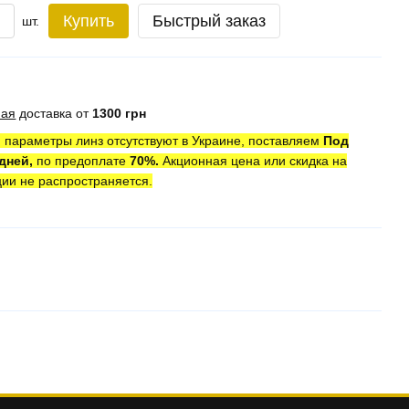
Купить
Быстрый заказ
шт.
ная
доставка от
1300 грн
 параметры линз отсутствуют в Украине, поставляем
Под
 дней,
по предоплате
7
0
%.
Акционная цена или скидка на
ции не распространяется.