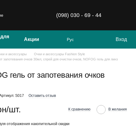
(098) 030 - 69 - 44
ие
 для
Акции
Вход
Рус
чки и аксессуары
Очки и аксессуары Fashion Style
т запотевания очков 30мл, спрей для очистки очков, NOFOG гель для линз
G гель от запотевания очков
Артикул: S017
Оставить отзыв
рн/шт.
К сравнению
В желания
для отображения накопительной скидки