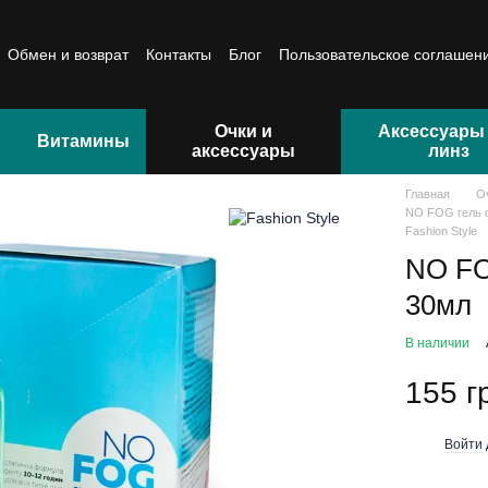
Обмен и возврат
Контакты
Блог
Пользовательское соглашен
Очки и
Аксессуары
Витамины
аксессуары
линз
Главная
О
NO FOG гель о
Fashion Style
NO FO
30мл
В наличии
155 г
Войти
%