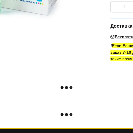
Доставка
📦
Бесплат
❗️
Если Ваши
заказ 7-10
такие пози