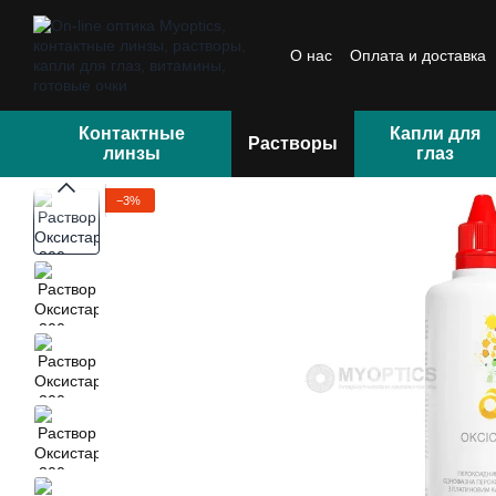
Перейти к основному контенту
О нас
Оплата и доставка
Отзывы
Контактные
Капли для
Растворы
линзы
глаз
−3%