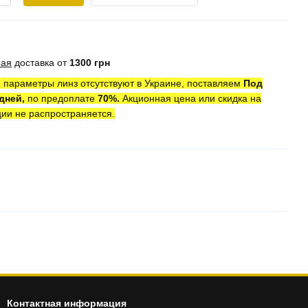
ная
доставка от
1300 грн
 параметры линз отсутствуют в Украине, поставляем
Под
 дней,
по предоплате
7
0
%.
Акционная цена или скидка на
ции не распространяется.
Контактная информация