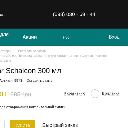
(098) 030 - 69 - 44
ие
 для
Акции
Вход
Рус
астворы
Растворы schalcon
тар 300 мл, Пероксидный раствор для контактных линз Oxystar, Раствор
тки линз
ar Schalcon 300 мл
Артикул: 9973
Оставить отзыв
рн
685 грн
К сравнению
В желания
для отображения накопительной скидки
Купить
Быстрый заказ