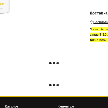
Доставка
📦
Бесплат
❗️
Если Ваши
заказ 7-10
такие пози
Каталог
Клиентам